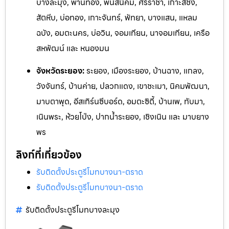
บางละมุง, พานทอง, พนัสนิคม, ศรีราชา, เกาะสีชัง,
สัตหีบ, บ่อทอง, เกาะจันทร์, พัทยา, บางแสน, แหลม
ฉบัง, อมตะนคร, บ่อวิน, จอมเทียน, นาจอมเทียน, เครือ
สหพัฒน์ และ หนองมน
จังหวัดระยอง:
ระยอง, เมืองระยอง, บ้านฉาง, แกลง,
วังจันทร
์, บ้านค่าย, ปลวกแดง, เขาชะเมา, นิคมพัฒนา,
มาบตาพุด, อีสเทิร์นซีบอร์ด,
อมตะซิตี้, บ้านเพ, ทับมา,
เนินพระ, ห้วยโป่ง, ปากน้ำระยอง, เชิงเ
นิน และ ม
าบยาง
พร
ลิงก์ที่เกี่ยวข้อง
รับติดตั้งประตูรีโมทบางนา-ตราด
รับติดตั้งประตูรีโมทบางนา-ตราด
รับติดตั้งประตูรีโมทบางละมุง