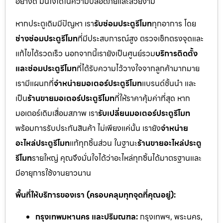
อย่างดี มั่นใจได้ในความปลอดภัยและสวยงาม
หากประตูเดิมมีปัญหา เรา
รับซ่อมประตูรีโมท
ทุกอาการ โดย
ช่างซ่อมประตูรีโมท
ที่มีประสบการณ์สูง ตรวจเช็กตรงจุดและ
แก้ไขได้รวดเร็ว นอกจากนี้เรายังเป็นศูนย์รวม
บริการติดตั้ง
และซ่อมประตูรีโมท
ที่ได้รับความไว้วางใจจากลูกค้ามากมาย
เรามีแผนกที่
จำหน่ายมอเตอร์ประตูรีโมท
แบรนด์ชั้นนำ และ
เป็น
ร้านขายมอเตอร์ประตูรีโมท
ที่ให้ราคาคุ้มค่าที่สุด หาก
มอเตอร์เดิมเสื่อมสภาพ เรา
รับเปลี่ยนมอเตอร์ประตูรีโมท
พร้อมการรับประกันสินค้า ไม่เพียงแค่นั้น เรายัง
จำหน่าย
อะไหล่ประตูรีโมท
แท้ทุกชิ้นส่วน ในฐานะ
ร้านขายอะไหล่ประตู
รีโมท
รายใหญ่ คุณจึงมั่นใจได้ว่าอะไหล่ทุกชิ้นได้มาตรฐานและ
มีอายุการใช้งานยาวนาน
พื้นที่ให้บริการของเรา (ครอบคลุมทุกจุดที่คุณอยู่):
กรุงเทพมหานคร และปริมณฑล:
กรุงเทพฯ, พระนคร,