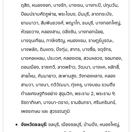
ดุสิต, หนองจอก, บางรัก, บางเขน, บางกะปิ, ปทุมวัน,
ป้อมปราบศัตรูพ่าย, พระโขนง, มีนบุรี, ลาดกระบัง,
ยานนาวา, สัมพันธวงศ์, พญาไท, ธนบุรี, บางกอกใหญ่,
ห้วยขวาง, คลองสาน, ตลิ่งชัน, บางกอกน้อย,
บางขุนเทียน, ภาษีเจริญ, หนองแขม, ราษฎร์บูรณะ,
บางพลัด, ดินแดง, บึงกุ่ม, สาทร, บางซื่อ, จตุจักร,
บางคอแหลม, ประเวศ, คลองเตย, สวนหลวง, จอมทอง,
ดอนเมือง, ราชเทวี, ลาดพร้าว, วัฒนา, บางแค, หลักสี่,
สายไหม, คันนายาว, สะพานสูง, วังทองหลาง, คลอง
สามวา, บางนา, ทวีวัฒนา, ทุ่งครุ, บางบอน รวมถึง
ทำเลเศรษฐกิจอย่าง สุขุมวิท, พระราม 2, พระราม 9,
รัชดาภิเษก, บางนา-ตราด, รามอิ
นทรา, ศรีนครินทร์,
เพชรเกษม และ สุวรรณภูมิ
จังหวัดชลบุรี:
ชลบุรี, เมืองชลบุรี, บ้านบึง, หนองใหญ่,