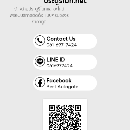
ประตูรีโมท.net
จำหน่ายประตูรีโมทและอะไหล่
พร้อมบริการติดตั้ง แบบครบวงจร
ราคาถูก
Contact Us
061-697-7424
LINE ID
0616977424
Facebook
Best Autogate