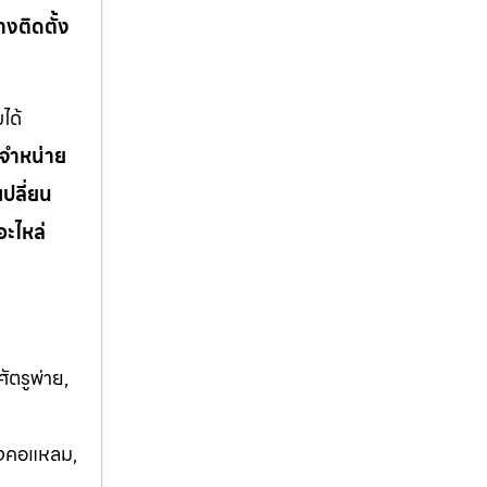
่างติดตั้ง
ได้
จำหน่าย
เปลี่ยน
อะไหล่
ัตรูพ่าย,
บางคอแหลม,