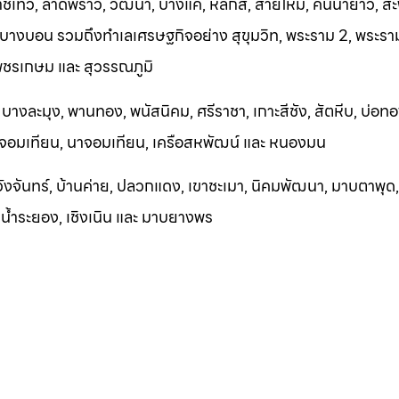
ทวี, ลาดพร้าว, วัฒนา, บางแค, หลักสี่, สายไหม, คันนายาว, สะ
 บางบอน รวมถึงทำเลเศรษฐกิจอย่าง สุขุมวิท, พระราม 2, พระราม
เพชรเกษม และ สุวรรณภูมิ
, บางละมุง, พานทอง, พนัสนิคม, ศรีราชา, เกาะสีชัง, สัตหีบ, บ่อทอ
, จอมเทียน, นาจอมเทียน, เครือสหพัฒน์ และ หนองมน
วังจันทร
์, บ้านค่าย, ปลวกแดง, เขาชะเมา, นิคมพัฒนา, มาบตาพุด, อ
กน้ำระยอง, เชิงเ
นิน และ ม
าบยางพร