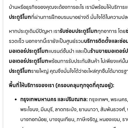
บ้านหรือธุรกิจของคุณจะต้องการอะไร เรามีพร้อมให้บริการแ
ประตูรีโมท
ที่ผ่านการฝึกอบรมมาอย่างดี มั่นใจได้ในความ
หากประตูเดิมมีปัญหา เรา
รับซ่อมประตูรีโมท
ทุกอาการ โดย
ช
รวดเร็ว นอกจากนี้เรายังเป็นศูนย์รวม
บริการติดตั้งและซ่อ
มอเตอร์ประตูรีโมท
แบรนด์ชั้นนำ และเป็น
ร้านขายมอเตอร์ป
มอเตอร์ประตูรีโมท
พร้อมการรับประกันสินค้า ไม่เพียงแค่นั้น
ประตูรีโมท
รายใหญ่ คุณจึงมั่นใจได้ว่าอะไหล่ทุกชิ้นได้มาต
พื้นที่ให้บริการของเรา (ครอบคลุมทุกจุดที่คุณอยู่):
กรุงเทพมหานคร และปริมณฑล:
กรุงเทพฯ, พระนคร, 
พระโขนง, มีนบุรี, ลาดกระบัง, ยานนาวา, สัมพันธวงศ์,
บางกอกน้อย, บางขุนเทียน, ภาษีเจริญ, หนองแขม, ราษฎ