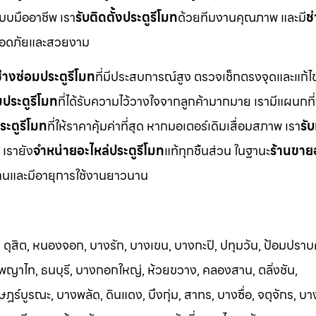
บบมืออาชีพ เรา
รับติดตั้งประตูรีโมท
ด้วยทีมงานคุณภาพ และมี
ช
ปลอดภัยและสวยงาม
่างซ่อมประตูรีโมท
ที่มีประสบการณ์สูง ตรวจเช็กตรงจุดและแก้ไข
มประตูรีโมท
ที่ได้รับความไว้วางใจจากลูกค้ามากมาย เรามีแผนกที่
ระตูรีโมท
ที่ให้ราคาคุ้มค่าที่สุด หากมอเตอร์เดิมเสื่อมสภาพ เรา
รับ
 เรายัง
จำหน่ายอะไหล่ประตูรีโมท
แท้ทุกชิ้นส่วน ในฐานะ
ร้านขาย
รฐานและมีอายุการใช้งานยาวนาน
ดุสิต, หนองจอก, บางรัก, บางเขน, บางกะปิ, ปทุมวัน, ป้อมปราบศ
 พญาไท, ธนบุรี, บางกอกใหญ่, ห้วยขวาง, คลองสาน, ตลิ่งชัน,
ร์บูรณะ, บางพลัด, ดินแดง, บึงกุ่ม, สาทร, บางซื่อ, จตุจักร, 