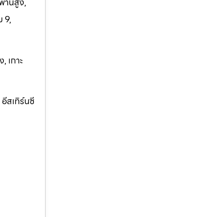
พานสูง,
 9,
ง, เกาะ
ีสเทิร์นซี