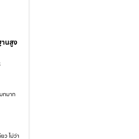
ฐานสูง
t
ีโมทมาก
ยว ไม่ว่า