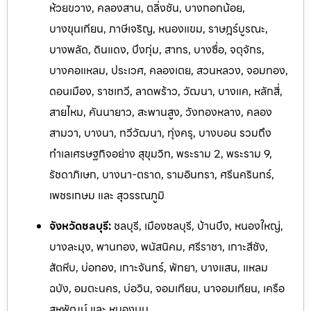
ห้วยขวาง, คลองสาน, ตลิ่งชัน, บางกอกน้อย,
บางขุนเทียน, ภาษีเจริญ, หนองแขม, ราษฎร์บูรณะ,
บางพลัด, ดินแดง, บึงกุ่ม, สาทร, บางซื่อ, จตุจักร,
บางคอแหลม, ประเวศ, คลองเตย, สวนหลวง, จอมทอง,
ดอนเมือง, ราชเทวี, ลาดพร้าว, วัฒนา, บางแค, หลักสี่,
สายไหม, คันนายาว, สะพานสูง, วังทองหลาง, คลอง
สามวา, บางนา, ทวีวัฒนา, ทุ่งครุ, บางบอน รวมถึง
ทำเลเศรษฐกิจอย่าง สุขุมวิท, พระราม 2, พระราม 9,
รัชดาภิเษก, บางนา-ตราด, รามอิ
นทรา, ศรีนครินทร์,
เพชรเกษม และ สุวรรณภูมิ
จังหวัดชลบุรี:
ชลบุรี, เมืองชลบุรี, บ้านบึง, หนองใหญ่,
บางละมุง, พานทอง, พนัสนิคม, ศรีราชา, เกาะสีชัง,
สัตหีบ, บ่อทอง, เกาะจันทร์, พัทยา, บางแสน, แหลม
ฉบัง, อมตะนคร, บ่อวิน, จอมเทียน, นาจอมเทียน, เครือ
สหพัฒน์ และ หนองมน