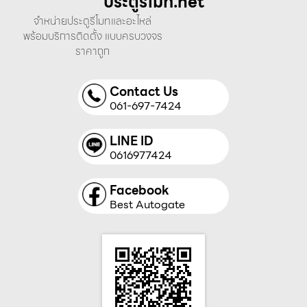
ประตูรีโมท.net
จำหน่ายประตูรีโมทและอะไหล่
พร้อมบริการติดตั้ง แบบครบวงจร
ราคาถูก
Contact Us
061-697-7424
LINE ID
0616977424
Facebook
Best Autogate