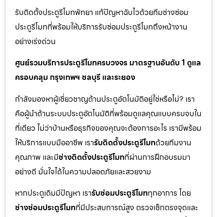
รับติดตั้งประตูรีโมทพัทยา แก้ปัญหาฉับไวด้วยทีมช่างซ่อม
ประตูรีโมทที่พร้อมให้บริการรับซ่อมประตูรีโมทถึงหน้างาน
อย่างเร่งด่วน
ศูนย์รวมบริการประตูรีโมทครบวงจร มาตรฐานอันดับ 1 ดูแล
ครอบคลุม กรุงเทพฯ ชลบุรี และระยอง
กำลังมองหาผู้เชี่ยวชาญด้านประตูอัตโนมัติอยู่ใช่หรือไม่? เรา
คือผู้นำด้านระบบประตูอัตโนมัติที่พร้อมดูแลคุณแบบครบจบใน
ที่เดียว ไม่ว่าบ้านหรือธุรกิจของคุณจะต้องการอะไร เรามีพร้อม
ให้บริการแบบมืออาชีพ เรา
รับติดตั้งประตูรีโมท
ด้วยทีมงาน
คุณภาพ และมี
ช่างติดตั้งประตูรีโมท
ที่ผ่านการฝึกอบรมมา
อย่างดี มั่นใจได้ในความปลอดภัยและสวยงาม
หากประตูเดิมมีปัญหา เรา
รับซ่อมประตูรีโมท
ทุกอาการ โดย
ช่างซ่อมประตูรีโมท
ที่มีประสบการณ์สูง ตรวจเช็กตรงจุดและ