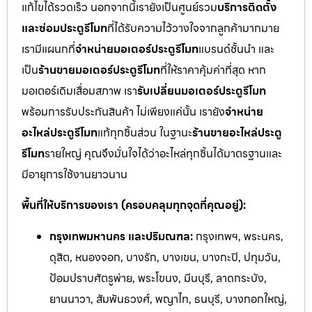
แก้ไขได้รวดเร็ว นอกจากนี้เรายังเป็นศูนย์รวม
บริการติดตั้ง
และซ่อมประตูรีโมท
ที่ได้รับความไว้วางใจจากลูกค้ามากมาย
เรามีแผนกที่
จำหน่ายมอเตอร์ประตูรีโมท
แบรนด์ชั้นนำ และ
เป็น
ร้านขายมอเตอร์ประตูรีโมท
ที่ให้ราคาคุ้มค่าที่สุด หาก
มอเตอร์เดิมเสื่อมสภาพ เรา
รับเปลี่ยนมอเตอร์ประตูรีโมท
พร้อมการรับประกันสินค้า ไม่เพียงแค่นั้น เรายัง
จำหน่าย
อะไหล่ประตูรีโมท
แท้ทุกชิ้นส่วน ในฐานะ
ร้านขายอะไหล่ประตู
รีโมท
รายใหญ่ คุณจึงมั่นใจได้ว่าอะไหล่ทุกชิ้นได้มาตรฐานและ
มีอายุการใช้งานยาวนาน
พื้นที่ให้บริการของเรา (ครอบคลุมทุกจุดที่คุณอยู่):
กรุงเทพมหานคร และปริมณฑล:
กรุงเทพฯ, พระนคร,
ดุสิต, หนองจอก, บางรัก, บางเขน, บางกะปิ, ปทุมวัน,
ป้อมปราบศัตรูพ่าย, พระโขนง, มีนบุรี, ลาดกระบัง,
ยานนาวา, สัมพันธวงศ์, พญาไท, ธนบุรี, บางกอกใหญ่,