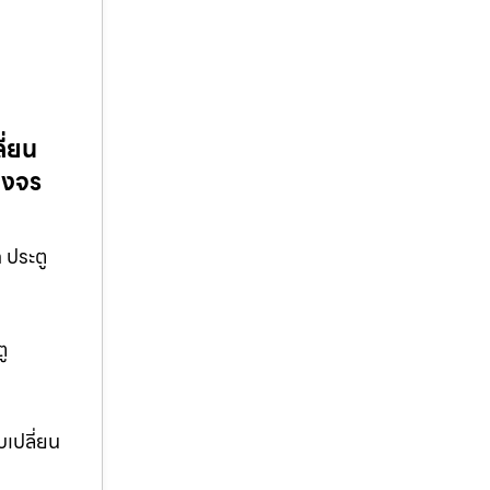
ี่ยน
วงจร
 ประตู
ู
บเปลี่ยน