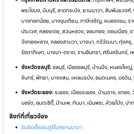
พระโขนง, มีนบุรี, ลาดกระบัง, ยานนาวา, สัมพันธวงศ์,
บางกอกน้อย, บางขุนเทียน, ภาษีเจริญ, หนองแขม, ราษฎ
ประเวศ, คลองเตย, สวนหลวง, จอมทอง, ดอนเมือง, ราชเ
วังทองหลาง, คลองสามวา, บางนา, ทวีวัฒนา, ทุ่งครุ,
รัชดาภิเษก, บางนา-ตราด, รามอิ
นทรา, ศรีนครินทร์, 
จังหวัดชลบุรี:
ชลบุรี, เมืองชลบุรี, บ้านบึง, หนองใหญ่
จันทร์, พัทยา, บางแสน, แหลมฉบัง, อมตะนคร, บ่อวิน
จังหวัดระยอง:
ระยอง, เมืองระยอง, บ้านฉาง, แกลง, 
บอร์ด,
อมตะซิตี้, บ้านเพ, ทับมา, เนินพระ, ห้วยโป่ง, ปา
ลิงก์ที่เกี่ยวข้อง
รับติดตั้งประตูรีโมทยานนาวา