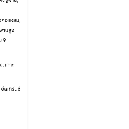
บางคอแหลม,
พานสูง,
 9,
ง, เกาะ
ีสเทิร์นซี