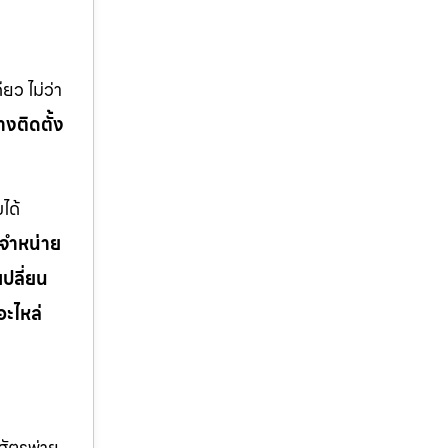
ยว ไม่ว่า
่างติดตั้ง
ได้
จำหน่าย
เปลี่ยน
อะไหล่
ัตรูพ่าย,