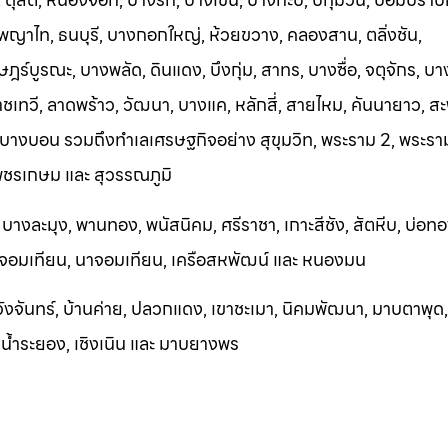
 พญาไท, ธนบุรี, บางกอกใหญ่, ห้วยขวาง, คลองสาน, ตลิ่งชัน,
ร์บูรณะ, บางพลัด, ดินแดง, บึงกุ่ม, สาทร, บางซื่อ, จตุจักร, 
ทวี, ลาดพร้าว, วัฒนา, บางแค, หลักสี่, สายไหม, คันนายาว, สะ
 บางบอน รวมถึงทำเลเศรษฐกิจอย่าง สุขุมวิท, พระราม 2, พระราม
เพชรเกษม และ สุวรรณภูมิ
, บางละมุง, พานทอง, พนัสนิคม, ศรีราชา, เกาะสีชัง, สัตหีบ, บ่อทอ
, จอมเทียน, นาจอมเทียน, เครือสหพัฒน์ และ หนองมน
วังจันทร
์, บ้านค่าย, ปลวกแดง, เขาชะเมา, นิคมพัฒนา, มาบตาพุด, อ
กน้ำระยอง, เชิงเ
นิน และ ม
าบยางพร