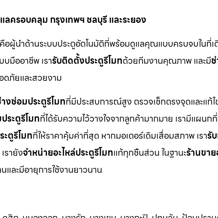
ูแลครอบคลุม กรุงเทพฯ ชลบุรี และระยอง
าคือผู้นำด้านระบบประตูอัตโนมัติที่พร้อมดูแลคุณแบบครบจบในที่เดี
บบมืออาชีพ เรา
รับติดตั้งประตูรีโมท
ด้วยทีมงานคุณภาพ และมี
ช
ปลอดภัยและสวยงาม
่างซ่อมประตูรีโมท
ที่มีประสบการณ์สูง ตรวจเช็กตรงจุดและแก้ไข
มประตูรีโมท
ที่ได้รับความไว้วางใจจากลูกค้ามากมาย เรามีแผนกที่
ระตูรีโมท
ที่ให้ราคาคุ้มค่าที่สุด หากมอเตอร์เดิมเสื่อมสภาพ เรา
รับ
 เรายัง
จำหน่ายอะไหล่ประตูรีโมท
แท้ทุกชิ้นส่วน ในฐานะ
ร้านขาย
รฐานและมีอายุการใช้งานยาวนาน
ดุสิต, หนองจอก, บางรัก, บางเขน, บางกะปิ, ปทุมวัน, ป้อมปราบศ