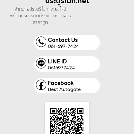
ประตูรีโมท.net
จำหน่ายประตูรีโมทและอะไหล่
พร้อมบริการติดตั้ง แบบครบวงจร
ราคาถูก
Contact Us
061-697-7424
LINE ID
0616977424
Facebook
Best Autogate