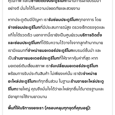
คุณภาพ และมี
ช่างติดตั้งประตูรีโมท
ที่ผ่านการฝึกอบรมมา
อย่างดี มั่นใจได้ในความปลอดภัยและสวยงาม
หากประตูเดิมมีปัญหา เรา
รับซ่อมประตูรีโมท
ทุกอาการ โดย
ช่างซ่อมประตูรีโมท
ที่มีประสบการณ์สูง ตรวจเช็กตรงจุดและ
แก้ไขได้รวดเร็ว นอกจากนี้เรายังเป็นศูนย์รวม
บริการติดตั้ง
และซ่อมประตูรีโมท
ที่ได้รับความไว้วางใจจากลูกค้ามากมาย
เรามีแผนกที่
จำหน่ายมอเตอร์ประตูรีโมท
แบรนด์ชั้นนำ และ
เป็น
ร้านขายมอเตอร์ประตูรีโมท
ที่ให้ราคาคุ้มค่าที่สุด หาก
มอเตอร์เดิมเสื่อมสภาพ เรา
รับเปลี่ยนมอเตอร์ประตูรีโมท
พร้อมการรับประกันสินค้า ไม่เพียงแค่นั้น เรายัง
จำหน่าย
อะไหล่ประตูรีโมท
แท้ทุกชิ้นส่วน ในฐานะ
ร้านขายอะไหล่ประตู
รีโมท
รายใหญ่ คุณจึงมั่นใจได้ว่าอะไหล่ทุกชิ้นได้มาตรฐานและ
มีอายุการใช้งานยาวนาน
พื้นที่ให้บริการของเรา (ครอบคลุมทุกจุดที่คุณอยู่):