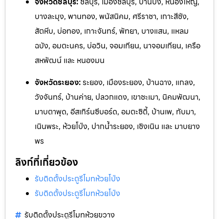
จังหวัดชลบุรี:
ชลบุรี, เมืองชลบุรี, บ้านบึง, หนองใหญ่,
บางละมุง, พานทอง, พนัสนิคม, ศรีราชา, เกาะสีชัง,
สัตหีบ, บ่อทอง, เกาะจันทร์, พัทยา, บางแสน, แหลม
ฉบัง, อมตะนคร, บ่อวิน, จอมเทียน, นาจอมเทียน, เครือ
สหพัฒน์ และ หนองมน
จังหวัดระยอง:
ระยอง, เมืองระยอง, บ้านฉาง, แกลง,
วังจันทร
์, บ้านค่าย, ปลวกแดง, เขาชะเมา, นิคมพัฒนา,
มาบตาพุด, อีสเทิร์นซีบอร์ด,
อมตะซิตี้, บ้านเพ, ทับมา,
เนินพระ, ห้วยโป่ง, ปากน้ำระยอง, เชิงเ
นิน และ ม
าบยาง
พร
ลิงก์ที่เกี่ยวข้อง
รับติดตั้งประตูรีโมทห้วยโป่ง
รับติดตั้งประตูรีโมทห้วยโป่ง
รับติดตั้งประตูรีโมทห้วยขวาง