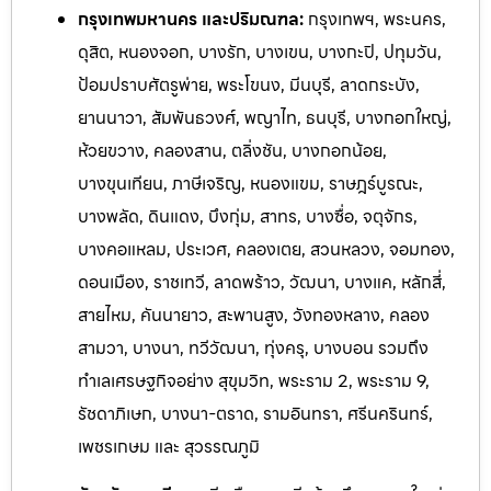
กรุงเทพมหานคร และปริมณฑล:
กรุงเทพฯ, พระนคร,
ดุสิต, หนองจอก, บางรัก, บางเขน, บางกะปิ, ปทุมวัน,
ป้อมปราบศัตรูพ่าย, พระโขนง, มีนบุรี, ลาดกระบัง,
ยานนาวา, สัมพันธวงศ์, พญาไท, ธนบุรี, บางกอกใหญ่,
ห้วยขวาง, คลองสาน, ตลิ่งชัน, บางกอกน้อย,
บางขุนเทียน, ภาษีเจริญ, หนองแขม, ราษฎร์บูรณะ,
บางพลัด, ดินแดง, บึงกุ่ม, สาทร, บางซื่อ, จตุจักร,
บางคอแหลม, ประเวศ, คลองเตย, สวนหลวง, จอมทอง,
ดอนเมือง, ราชเทวี, ลาดพร้าว, วัฒนา, บางแค, หลักสี่,
สายไหม, คันนายาว, สะพานสูง, วังทองหลาง, คลอง
สามวา, บางนา, ทวีวัฒนา, ทุ่งครุ, บางบอน รวมถึง
ทำเลเศรษฐกิจอย่าง สุขุมวิท, พระราม 2, พระราม 9,
รัชดาภิเษก, บางนา-ตราด, รามอิ
นทรา, ศรีนครินทร์,
เพชรเกษม และ สุวรรณภูมิ