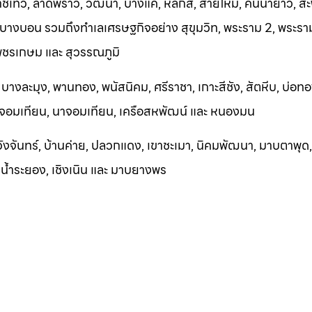
ทวี, ลาดพร้าว, วัฒนา, บางแค, หลักสี่, สายไหม, คันนายาว, สะ
 บางบอน รวมถึงทำเลเศรษฐกิจอย่าง สุขุมวิท, พระราม 2, พระราม
เพชรเกษม และ สุวรรณภูมิ
, บางละมุง, พานทอง, พนัสนิคม, ศรีราชา, เกาะสีชัง, สัตหีบ, บ่อทอ
, จอมเทียน, นาจอมเทียน, เครือสหพัฒน์ และ หนองมน
วังจันทร
์, บ้านค่าย, ปลวกแดง, เขาชะเมา, นิคมพัฒนา, มาบตาพุด, อ
กน้ำระยอง, เชิงเ
นิน และ ม
าบยางพร