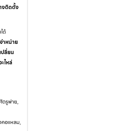
่างติดตั้ง
ได้
จำหน่าย
เปลี่ยน
อะไหล่
ัตรูพ่าย,
บางคอแหลม,