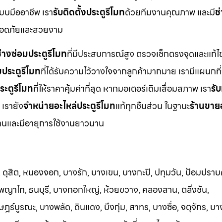
บบมืออาชีพ เรา
รับติดตั้งประตูรีโมท
ด้วยทีมงานคุณภาพ และมี
ช
ปลอดภัยและสวยงาม
่างซ่อมประตูรีโมท
ที่มีประสบการณ์สูง ตรวจเช็กตรงจุดและแก้ไข
มประตูรีโมท
ที่ได้รับความไว้วางใจจากลูกค้ามากมาย เรามีแผนกที่
ระตูรีโมท
ที่ให้ราคาคุ้มค่าที่สุด หากมอเตอร์เดิมเสื่อมสภาพ เรา
รับ
 เรายัง
จำหน่ายอะไหล่ประตูรีโมท
แท้ทุกชิ้นส่วน ในฐานะ
ร้านขาย
รฐานและมีอายุการใช้งานยาวนาน
ดุสิต, หนองจอก, บางรัก, บางเขน, บางกะปิ, ปทุมวัน, ป้อมปราบศ
 พญาไท, ธนบุรี, บางกอกใหญ่, ห้วยขวาง, คลองสาน, ตลิ่งชัน,
ร์บูรณะ, บางพลัด, ดินแดง, บึงกุ่ม, สาทร, บางซื่อ, จตุจักร, 