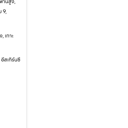
พานสูง,
 9,
ง, เกาะ
ีสเทิร์นซี