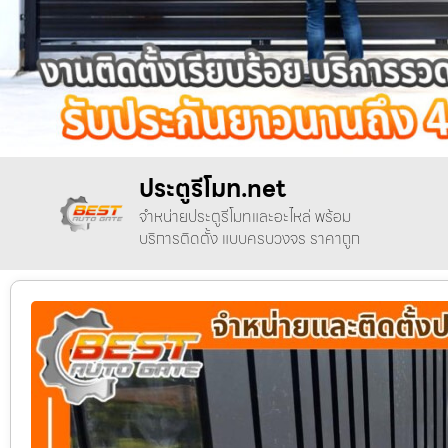
ประตูรีโมท.net
จำหน่ายประตูรีโมทและอะไหล่ พร้อม
บริการติดตั้ง แบบครบวงจร ราคาถูก