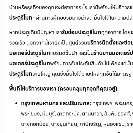
บ้านหรือธุรกิจของคุณจะต้องการอะไร เรามีพร้อมให้บริการแ
ประตูรีโมท
ที่ผ่านการฝึกอบรมมาอย่างดี มั่นใจได้ในความ
หากประตูเดิมมีปัญหา เรา
รับซ่อมประตูรีโมท
ทุกอาการ โดย
ช
รวดเร็ว นอกจากนี้เรายังเป็นศูนย์รวม
บริการติดตั้งและซ่อ
มอเตอร์ประตูรีโมท
แบรนด์ชั้นนำ และเป็น
ร้านขายมอเตอร์ป
มอเตอร์ประตูรีโมท
พร้อมการรับประกันสินค้า ไม่เพียงแค่นั้น
ประตูรีโมท
รายใหญ่ คุณจึงมั่นใจได้ว่าอะไหล่ทุกชิ้นได้มาต
พื้นที่ให้บริการของเรา (ครอบคลุมทุกจุดที่คุณอยู่):
กรุงเทพมหานคร และปริมณฑล:
กรุงเทพฯ, พระนคร, 
พระโขนง, มีนบุรี, ลาดกระบัง, ยานนาวา, สัมพันธวงศ์,
บางกอกน้อย, บางขุนเทียน, ภาษีเจริญ, หนองแขม, ราษฎ