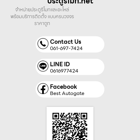
ประตูรีโมท.net
จำหน่ายประตูรีโมทและอะไหล่
พร้อมบริการติดตั้ง แบบครบวงจร
ราคาถูก
Contact Us
061-697-7424
LINE ID
0616977424
Facebook
Best Autogate