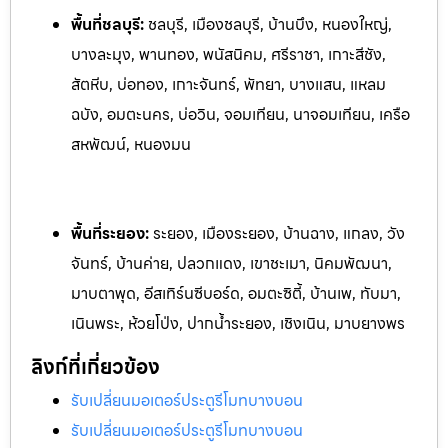
พื้นที่ชลบุรี:
ชลบุรี, เมืองชลบุรี, บ้านบึง, หนองใหญ่,
บางละมุง, พานทอง, พนัสนิคม, ศรีราชา, เกาะสีชัง,
สัตหีบ, บ่อทอง, เกาะจันทร์, พัทยา, บางแสน, แหลม
ฉบัง, อมตะนคร, บ่อวิน, จอมเทียน, นาจอมเทียน, เครือ
สหพัฒน์, หนองมน
พื้นที่ระยอง:
ระย
อง, เมืองระยอง, บ้านฉาง, แกลง, วัง
จันทร์, บ้านค่าย, ปลวกแดง, เ
ขาชะเมา, นิคมพัฒนา,
มาบตาพุด, อีสเทิร์นซีบอร์ด, อมตะซิตี้, บ้านเพ, ท
ับมา,
เนินพระ, ห้วยโป่ง, ปากน้ำระยอง, เชิงเนิน, มาบยางพร
ลิงก์ที่เกี่ยวข้อง
รับเปลี่ยนมอเตอร์ประตูรีโมทบางบอน
รับเปลี่ยนมอเตอร์ประตูรีโมทบางบอน