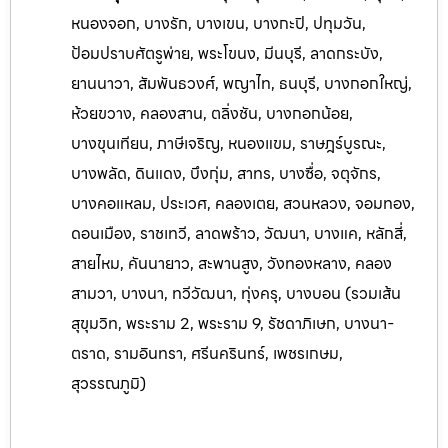
หนองจอก, บางรัก, บางเขน, บางกะปิ, ปทุมวัน,
ป้อมปราบศัตรูพ่าย, พระโขนง, มีนบุรี, ลาดกระบัง,
ยานนาวา, สัมพันธวงศ์, พญาไท, ธนบุรี, บางกอกใหญ่,
ห้วยขวาง, คลองสาน, ตลิ่งชัน, บางกอกน้อย,
บางขุนเทียน, ภาษีเจริญ, หนองแขม, ราษฎร์บูรณะ,
บางพลัด, ดินแดง, บึงกุ่ม, สาทร, บางซื่อ, จตุจักร,
บางคอแหลม, ประเวศ, คลองเตย, สวนหลวง, จอมทอง,
ดอนเมือง, ราชเทวี, ลาดพร้าว, วัฒนา, บางแค, หลักสี่,
สายไหม, คันนายาว, สะพานสูง, วังทองหลาง, คลอง
สามวา, บางนา, ทวีวัฒนา, ทุ่งครุ, บางบอน (รวมเส้น
สุขุมวิท, พระราม 2, พระราม 9, รัชดาภิเษก, บางนา-
ตราด, รามอินทรา, ศรีนครินทร์, เพ
ชรเกษม,
สุวรรณภูมิ)