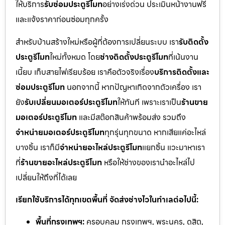
ให้บริการ
รับซ่อมประตูรีโมท
อย่างเร่งด่วน ประเมินหน้างานฟรี
และแจ้งราคาก่อนซ่อมทุกครั้ง
สำหรับบ้านสร้างใหม่หรือผู้ที่ต้องการเปลี่ยนระบบ เรา
รับติดตั้ง
ประตูรีโมท
ใหม่ทั้งหมด โดย
ช่างติดตั้งประตูรีโมท
ที่เน้นงาน
เนี้ยบ เก็บสายไฟเรียบร้อย เราคือตัวจริงเรื่อง
บริการติดตั้งและ
ซ่อมประตูรีโมท
นอกจากนี้ หากปัญหาเกิดจากตัวเครื่อง เรา
ยัง
รับเปลี่ยนมอเตอร์ประตูรีโมท
ให้ทันที เพราะเราเป็น
ร้านขาย
มอเตอร์ประตูรีโมท
และมีสต๊อกสินค้าพร้อมส่ง รวมถึง
จำหน่ายมอเตอร์ประตูรีโมท
ทุกรุ่นทุกขนาด หากเสียแค่อะไหล่
บางชิ้น เราก็มี
จำหน่ายอะไหล่ประตูรีโมท
แยกชิ้น แวะมาหาเรา
ที่
ร้านขายอะไหล่ประตูรีโมท
หรือให้ช่างของเรานำอะไหล่ไป
เปลี่ยนให้ถึงที่ได้เลย
เรียกใช้บริการได้ทุกเขตพื้นที่ จัดส่งช่างไวในทำเลต่อไปนี้:
พื้นที่กรุงเทพฯ:
ครอบคลุม กรุงเทพฯ, พระนคร, ดุสิต,