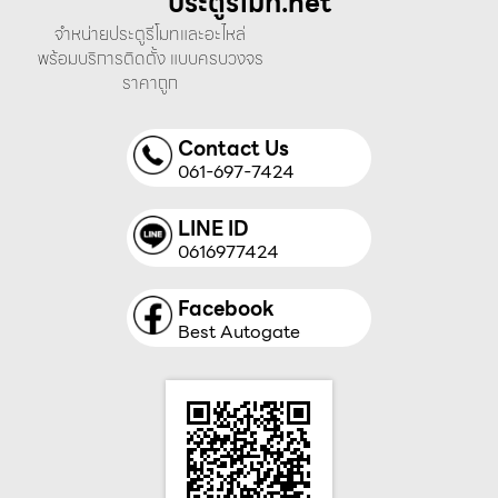
ประตูรีโมท.net
จำหน่ายประตูรีโมทและอะไหล่
พร้อมบริการติดตั้ง แบบครบวงจร
ราคาถูก
Contact Us
061-697-7424
LINE ID
0616977424
Facebook
Best Autogate