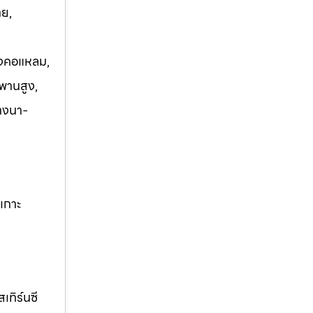
าย,
บางคอแหลม,
พานสูง,
บางนา-
 เกาะ
เทิร์นซี