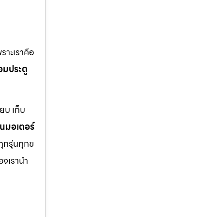
พราะเราคือ
่อมประตู
ี้ยบ เก็บ
่ยนมอเตอร์
ทุกรุ่นทุกข
ของเรานำ