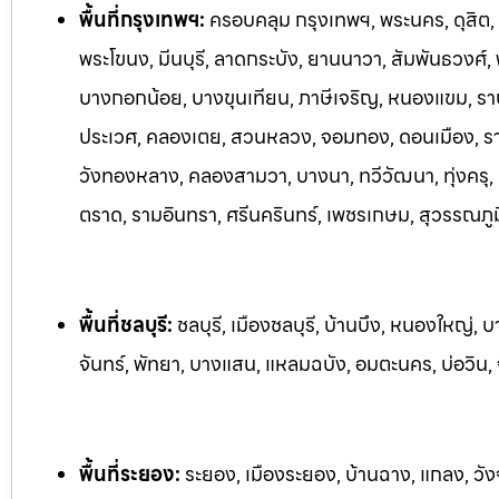
พื้นที่กรุงเทพฯ:
ครอบคลุม กรุงเทพฯ, พระนคร, ดุสิต, 
พระโขนง, มีนบุรี, ลาดกระบัง, ยานนาวา, สัมพันธวงศ์,
บางกอกน้อย, บางขุนเทียน, ภาษีเจริญ, หนองแขม, ราษฎ
ประเวศ, คลองเตย, สวนหลวง, จอมทอง, ดอนเมือง, ราชเ
วังทองหลาง, คลองสามวา, บางนา, ทวีวัฒนา, ทุ่งครุ, 
ตราด, รามอินทรา, ศรีนครินทร์, เพ
ชรเกษม, สุวรรณภูม
พื้นที่ชลบุรี:
ชลบุรี, เมืองชลบุรี, บ้านบึง, หนองใหญ่, บ
จันทร์, พัทยา, บางแสน, แหลมฉบัง, อมตะนคร, บ่อวิน
พื้นที่ระยอง:
ระย
อง, เมืองระยอง, บ้านฉาง, แกลง, วัง