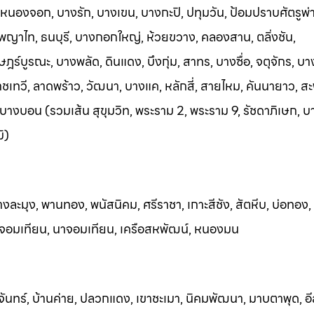
หนองจอก, บางรัก, บางเขน, บางกะปิ, ปทุมวัน, ป้อมปราบศัตรูพ่
 พญาไท, ธนบุรี, บางกอกใหญ่, ห้วยขวาง, คลองสาน, ตลิ่งชัน,
ร์บูรณะ, บางพลัด, ดินแดง, บึงกุ่ม, สาทร, บางซื่อ, จตุจักร, 
ทวี, ลาดพร้าว, วัฒนา, บางแค, หลักสี่, สายไหม, คันนายาว, สะ
บางบอน (รวมเส้น สุขุมวิท, พระราม 2, พระราม 9, รัชดาภิเษก, 
ิ)
างละมุง, พานทอง, พนัสนิคม, ศรีราชา, เกาะสีชัง, สัตหีบ, บ่อทอง,
, จอมเทียน, นาจอมเทียน, เครือสหพัฒน์, หนองมน
จันทร์, บ้านค่าย, ปลวกแดง, เ
ขาชะเมา, นิคมพัฒนา, มาบตาพุด, อีส