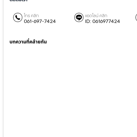
โทร คลิก
แอดไลน์ คลิก
061-697-7424
ID: 0616977424
บทความที่คล้ายกัน