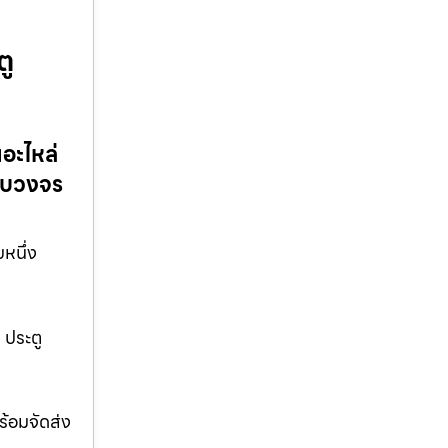
ตู
ยอะไหล่
ครบวงจร
บหนึ่ง
 ประตู
ร้อมจัดส่ง