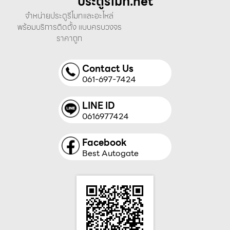
ประตูรีโมท.net
จำหน่ายประตูรีโมทและอะไหล่
พร้อมบริการติดตั้ง แบบครบวงจร
ราคาถูก
Contact Us
061-697-7424
LINE ID
0616977424
Facebook
Best Autogate