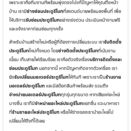
เพราะเราคือทีมงานที่พร้อมพุ่งตรงไปแก้ปัญหาให้คุณถึงหน้า
บ้าน เรามี
ช่างซ่อมประตูรีโมท
ที่สแตนด์บายพร้อมลงพื้นที่ เพื่อ
ให้บริการ
รับซ่อมประตูรีโมท
อย่างเร่งด่วน ประเมินหน้างานฟรี
และแจ้งราคาก่อนซ่อมทุกครั้ง
สำหรับบ้านสร้างใหม่หรือผู้ที่ต้องการเปลี่ยนระบบ เรา
รับติดตั้ง
ประตูรีโมท
ใหม่ทั้งหมด โดย
ช่างติดตั้งประตูรีโมท
ที่เน้นงาน
เนี้ยบ เก็บสายไฟเรียบร้อย เราคือตัวจริงเรื่อง
บริการติดตั้งและ
ซ่อมประตูรีโมท
นอกจากนี้ หากปัญหาเกิดจากตัวเครื่อง เรา
ยัง
รับเปลี่ยนมอเตอร์ประตูรีโมท
ให้ทันที เพราะเราเป็น
ร้านขาย
มอเตอร์ประตูรีโมท
และมีสต๊อกสินค้าพร้อมส่ง รวมถึง
จำหน่ายมอเตอร์ประตูรีโมท
ทุกรุ่นทุกขนาด หากเสียแค่อะไหล่
บางชิ้น เราก็มี
จำหน่ายอะไหล่ประตูรีโมท
แยกชิ้น แวะมาหาเรา
ที่
ร้านขายอะไหล่ประตูรีโมท
หรือให้ช่างของเรานำอะไหล่ไป
เปลี่ยนให้ถึงที่ได้เลย