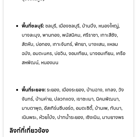
พื้นที่ชลบุรี:
ชลบุรี, เมืองชลบุรี, บ้านบึง, หนองใหญ่,
บางละมุง, พานทอง, พนัสนิคม, ศรีราชา, เกาะสีชัง,
สัตหีบ, บ่อทอง, เกาะจันทร์, พัทยา, บางแสน, แหลม
ฉบัง, อมตะนคร, บ่อวิน, จอมเทียน, นาจอมเทียน, เครือ
สหพัฒน์, หนองมน
พื้นที่ระยอง:
ระย
อง, เมืองระยอง, บ้านฉาง, แกลง, วัง
จันทร์, บ้านค่าย, ปลวกแดง, เ
ขาชะเมา, นิคมพัฒนา,
มาบตาพุด, อีสเทิร์นซีบอร์ด, อมตะซิตี้, บ้านเพ, ท
ับมา,
เนินพระ, ห้วยโป่ง, ปากน้ำระยอง, เชิงเนิน, มาบยางพร
ลิงก์ที่เกี่ยวข้อง