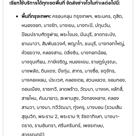
เรียกใช้บริการได้ทุกเขตพื้นที่ จัดส่งช่างไวในทำเลต่อไปนี้:
พื้นที่กรุงเทพฯ:
ครอบคลุม กรุงเทพฯ, พระนคร, ดุสิต,
หนองจอก, บางรัก, บางเขน, บางกะปิ, ปทุมวัน,
ป้อมปราบศัตรูพ่าย, พระโขนง, มีนบุรี, ลาดกระบัง,
ยานนาวา, สัมพันธวงศ์, พญาไท, ธนบุรี, บางกอกใหญ่,
ห้วยขวาง, คลองสาน, ตลิ่งชัน, บางกอกน้อย,
บางขุนเทียน, ภาษีเจริญ, หนองแขม, ราษฎร์บูรณะ,
บางพลัด, ดินแดง, บึงกุ่ม, สาทร, บางซื่อ, จตุจักร,
บางคอแหลม, ประเวศ, คลองเตย, สวนหลวง, จอมทอง,
ดอนเมือง, ราชเทวี, ลาดพร้าว, วัฒนา, บางแค, หลักสี่,
สายไหม, คันนายาว, สะพานสูง, วังทองหลาง, คลอง
สามวา, บางนา, ทวีวัฒนา, ทุ่งครุ, บางบอน (รวมเส้น
สุขุมวิท, พระราม 2, พระราม 9, รัชดาภิเษก, บางนา-
ตราด, รามอินทรา, ศรีนครินทร์, เพ
ชรเกษม,
สุวรรณภูมิ)