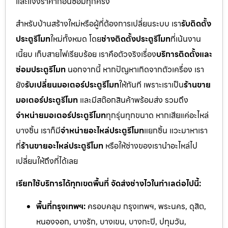
และแจ้งราคาก่อนซ่อมทุกครั้ง
สำหรับบ้านสร้างใหม่หรือผู้ที่ต้องการเปลี่ยนระบบ เรา
รับติดตั้ง
ประตูรีโมท
ใหม่ทั้งหมด โดย
ช่างติดตั้งประตูรีโมท
ที่เน้นงาน
เนี้ยบ เก็บสายไฟเรียบร้อย เราคือตัวจริงเรื่อง
บริการติดตั้งและ
ซ่อมประตูรีโมท
นอกจากนี้ หากปัญหาเกิดจากตัวเครื่อง เรา
ยัง
รับเปลี่ยนมอเตอร์ประตูรีโมท
ให้ทันที เพราะเราเป็น
ร้านขาย
มอเตอร์ประตูรีโมท
และมีสต๊อกสินค้าพร้อมส่ง รวมถึง
จำหน่ายมอเตอร์ประตูรีโมท
ทุกรุ่นทุกขนาด หากเสียแค่อะไหล่
บางชิ้น เราก็มี
จำหน่ายอะไหล่ประตูรีโมท
แยกชิ้น แวะมาหาเรา
ที่
ร้านขายอะไหล่ประตูรีโมท
หรือให้ช่างของเรานำอะไหล่ไป
เปลี่ยนให้ถึงที่ได้เลย
เรียกใช้บริการได้ทุกเขตพื้นที่ จัดส่งช่างไวในทำเลต่อไปนี้:
พื้นที่กรุงเทพฯ:
ครอบคลุม กรุงเทพฯ, พระนคร, ดุสิต,
หนองจอก, บางรัก, บางเขน, บางกะปิ, ปทุมวัน,