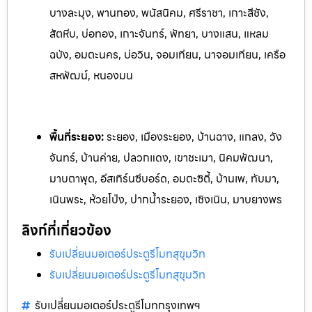
บางละมุง, พานทอง, พนัสนิคม, ศรีราชา, เกาะสีชัง,
สัตหีบ, บ่อทอง, เกาะจันทร์, พัทยา, บางแสน, แหลม
ฉบัง, อมตะนคร, บ่อวิน, จอมเทียน, นาจอมเทียน, เครือ
สหพัฒน์, หนองมน
พื้นที่ระยอง:
ระย
อง, เมืองระยอง, บ้านฉาง, แกลง, วัง
จันทร์, บ้านค่าย, ปลวกแดง, เ
ขาชะเมา, นิคมพัฒนา,
มาบตาพุด, อีสเทิร์นซีบอร์ด, อมตะซิตี้, บ้านเพ, ท
ับมา,
เนินพระ, ห้วยโป่ง, ปากน้ำระยอง, เชิงเนิน, มาบยางพร
ลิงก์ที่เกี่ยวข้อง
รับเปลี่ยนมอเตอร์ประตูรีโมทสุขุมวิท
รับเปลี่ยนมอเตอร์ประตูรีโมทสุขุมวิท
รับเปลี่ยนมอเตอร์ประตูรีโมทกรุงเทพฯ