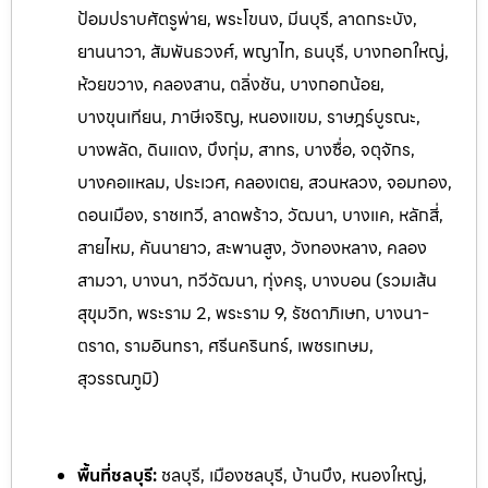
ป้อมปราบศัตรูพ่าย, พระโขนง, มีนบุรี, ลาดกระบัง,
ยานนาวา, สัมพันธวงศ์, พญาไท, ธนบุรี, บางกอกใหญ่,
ห้วยขวาง, คลองสาน, ตลิ่งชัน, บางกอกน้อย,
บางขุนเทียน, ภาษีเจริญ, หนองแขม, ราษฎร์บูรณะ,
บางพลัด, ดินแดง, บึงกุ่ม, สาทร, บางซื่อ, จตุจักร,
บางคอแหลม, ประเวศ, คลองเตย, สวนหลวง, จอมทอง,
ดอนเมือง, ราชเทวี, ลาดพร้าว, วัฒนา, บางแค, หลักสี่,
สายไหม, คันนายาว, สะพานสูง, วังทองหลาง, คลอง
สามวา, บางนา, ทวีวัฒนา, ทุ่งครุ, บางบอน (รวมเส้น
สุขุมวิท, พระราม 2, พระราม 9, รัชดาภิเษก, บางนา-
ตราด, รามอินทรา, ศรีนครินทร์, เพ
ชรเกษม,
สุวรรณภูมิ)
พื้นที่ชลบุรี:
ชลบุรี, เมืองชลบุรี, บ้านบึง, หนองใหญ่,