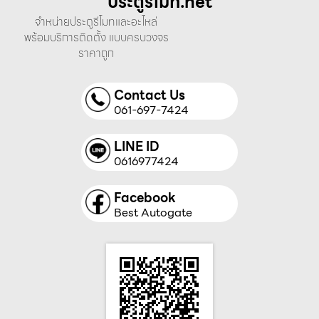
ประตูรีโมท.net
จำหน่ายประตูรีโมทและอะไหล่
พร้อมบริการติดตั้ง แบบครบวงจร
ราคาถูก
Contact Us
061-697-7424
LINE ID
0616977424
Facebook
Best Autogate