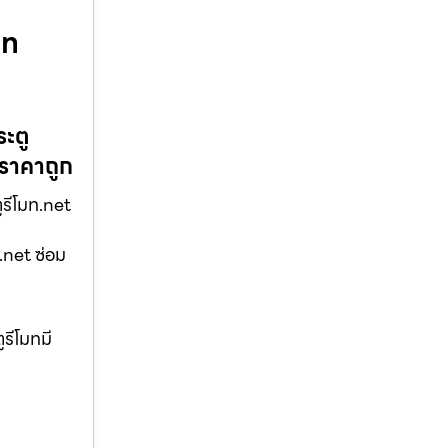
มท
ะตู
 ราคาถูก
ูรีโมท.net
.net ซ่อม
รีโมทมี