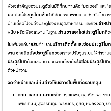
หัวใจสำคัญของประตูอัตโนมัติที่ทนทานคือ “มอเตอร์” และ “
มอเตอร์ประตูรีโมท
ชั้นนำที่คัดสรรเฉพาะแบรนด์ระดับโลก เร
บ้านเดี่ยวไปจนถึงประตูโรงงานอุตสาหกรรม และยังมี
จำหน่า
หนีบ หรือเฟืองสะพาน ในฐานะ
ร้านขายอะไหล่ประตูรีโมท
ที่
ไม่เพียงแค่ขายสินค้า เรามี
บริการติดตั้งและซ่อมประตูรีโมท
งาน
ช่างติดตั้งประตูรีโมท
ของเราจะปรับจูนระบบให้ทำงานส
ประตูรีโมท
ด้วยเช่นกัน นอกจากนี้เรายัง
รับซ่อมประตูรีโมท
ท
ถึงหน้างาน
จัดจำหน่ายและมีทีมช่างให้บริการในพื้นที่ครอบคลุม:
กทม. และถนนสายหลัก:
กรุงเทพฯ, สุขุมวิท, พระราม
เพชรเกษม, สุวรรณภูมิ, พระนคร, ดุสิต, หนองจอก, บางร