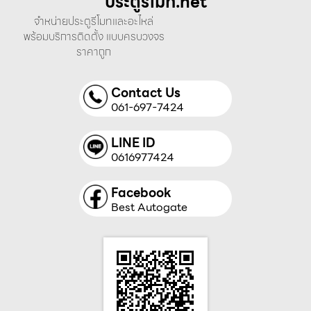
ประตูรีโมท.net
จำหน่ายประตูรีโมทและอะไหล่
พร้อมบริการติดตั้ง แบบครบวงจร
ราคาถูก
Contact Us
061-697-7424
LINE ID
0616977424
Facebook
Best Autogate