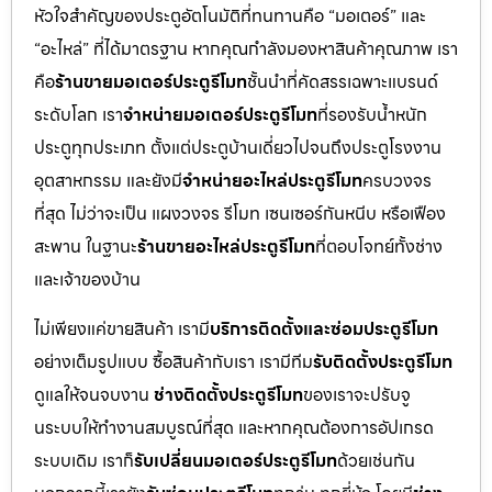
หัวใจสำคัญของประตูอัตโนมัติที่ทนทานคือ “มอเตอร์” และ
“อะไหล่” ที่ได้มาตรฐาน หากคุณกำลังมองหาสินค้าคุณภาพ เรา
คือ
ร้านขายมอเตอร์ประตูรีโมท
ชั้นนำที่คัดสรรเฉพาะแบรนด์
ระดับโลก เรา
จำหน่ายมอเตอร์ประตูรีโมท
ที่รองรับน้ำหนัก
ประตูทุกประเภท ตั้งแต่ประตูบ้านเดี่ยวไปจนถึงประตูโรงงาน
อุตสาหกรรม และยังมี
จำหน่ายอะไหล่ประตูรีโมท
ครบวงจร
ที่สุด ไม่ว่าจะเป็น แผงวงจร รีโมท เซนเซอร์กันหนีบ หรือเฟือง
สะพาน ในฐานะ
ร้านขายอะไหล่ประตูรีโมท
ที่ตอบโจทย์ทั้งช่าง
และเจ้าของบ้าน
ไม่เพียงแค่ขายสินค้า เรามี
บริการติดตั้งและซ่อมประตูรีโมท
อย่างเต็มรูปแบบ ซื้อสินค้ากับเรา เรามีทีม
รับติดตั้งประตูรีโมท
ดูแลให้จนจบงาน
ช่างติดตั้งประตูรีโมท
ของเราจะปรับจู
นระบบให้ทำงานสมบูรณ์ที่สุด และหากคุณต้องการอัปเกรด
ระบบเดิม เราก็
รับเปลี่ยนมอเตอร์ประตูรีโมท
ด้วยเช่นกัน