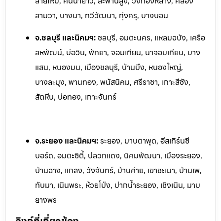
สายไหม, คันนายาว, สะพานสูง, วังทองหลาง, คลอง
สามวา, บางนา, ทวีวัฒนา, ทุ่งครุ, บางบอน
จ.ชลบุรี และนิคมฯ:
ชลบุรี, อมตะนคร, แหลมฉบัง, เครือ
สหพัฒน์, บ่อวิน, พัทยา, จอมเทียน, นาจอ
มเทียน, บาง
แสน, หนองมน, เมืองชลบุรี, บ้านบึง, หนองใหญ่,
บางละมุง, พานทอง, พนัสนิคม, ศรีราชา, เกาะสีชัง,
สัตหีบ, บ่อทอง, เกาะจันทร์
จ.ระยอง และนิคมฯ:
ระยอง, มาบตาพุด, อีสเทิร์นซี
บอร์ด, อมตะซิตี้, ปลวกแดง, นิคมพัฒนา, เมืองระยอง,
บ้านฉาง, แกลง, ว
ังจันทร์, บ้านค่าย, เขาชะเมา, บ้านเพ,
ทับมา, เนินพระ, ห้วยโป
่ง, ปากน้ำระยอง, เชิงเนิน, มาบ
ยางพร