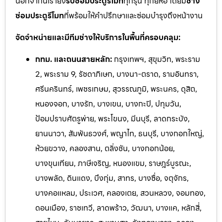
นอกจากนี้เรายัง
รับซ่อมประตูรีโมท
ทุกรุ่น ทุกยี่ห้อ โดยมี
ช่าง
ซ่อมประตูรีโมท
ที่พร้อมให้คำปรึกษาและซ่อมบำรุงถึงหน้างาน
จัดจำหน่ายและมีทีมช่างให้บริการในพื้นที่ครอบคลุม:
กทม. และถนนสายหลัก:
กรุงเทพฯ, สุขุมวิท, พระราม
2, พระราม 9, รัชดาภิเษก, บางนา-ตราด, รามอินทรา,
ศรีนครินทร์, เพชรเกษม, สุวรรณภูมิ, พระนคร, ดุสิต,
หนองจอก, บางรัก, บางเขน, บางกะปิ, ปทุมวัน,
ป้อมปราบศัตรูพ่าย, พระโขนง, มีนบุรี, ลาดกระบัง,
ยานนาวา, สัมพันธวงศ์, พญาไท, ธนบุรี, บางกอกใหญ่,
ห้วยขวาง, คลองสาน, ตลิ่งชัน, บางกอกน้อย,
บางขุนเทียน, ภาษีเจริญ, หนองแขม, ราษฎร์บูรณะ,
บางพลัด, ดินแดง, บึงกุ่ม, สาทร, บางซื่อ, จตุจักร,
บางคอแหลม, ประเวศ, คลองเตย, สวนหลวง, จอมทอง,
ดอนเมือง, ราชเทวี, ลาดพร้าว, วัฒนา, บางแค, หลักสี่,