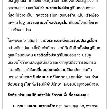
ประตูทุกประเภท ตั้งแต่ประตูบ้านเดี่ยวไปจนถึงประตูโรงงาน
อุตสาหกรรม และยังมี
จำหน่ายอะไหล่ประตูรีโมท
ครบวงจร
ที่สุด ไม่ว่าจะเป็น แผงวงจร รีโมท เซนเซอร์กันหนีบ หรือเฟือง
สะพาน ในฐานะ
ร้านขายอะไหล่ประตูรีโมท
ที่ตอบโจทย์ทั้งช่าง
และเจ้าของบ้าน
ไม่เพียงแค่ขายสินค้า เรามี
บริการติดตั้งและซ่อมประตูรีโมท
อย่างเต็มรูปแบบ ซื้อสินค้ากับเรา เรามีทีม
รับติดตั้งประตูรีโมท
ดูแลให้จนจบงาน
ช่างติดตั้งประตูรีโมท
ของเราจะปรับจู
นระบบให้ทำงานสมบูรณ์ที่สุด และหากคุณต้องการอัปเกรด
ระบบเดิม เราก็
รับเปลี่ยนมอเตอร์ประตูรีโมท
ด้วยเช่นกัน
นอกจากนี้เรายัง
รับซ่อมประตูรีโมท
ทุกรุ่น ทุกยี่ห้อ โดยมี
ช่าง
ซ่อมประตูรีโมท
ที่พร้อมให้คำปรึกษาและซ่อมบำรุงถึงหน้างาน
จัดจำหน่ายและมีทีมช่างให้บริการในพื้นที่ครอบคลุม:
กทม. และถนนสายหลัก:
กรุงเทพฯ, สุขุมวิท, พระราม