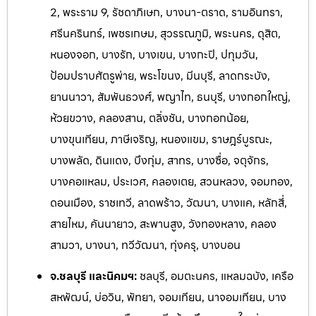
2, พระราม 9, รัชดาภิเษก, บางนา-ตราด, รามอินทรา,
ศรีนครินทร์, เพชรเกษม, สุวรรณภูมิ, พระนคร, ดุสิต,
หนองจอก, บางรัก, บางเขน, บางกะปิ, ปทุมวัน,
ป้อมปราบศัตรูพ่าย, พระโขนง, มีนบุรี, ลาดกระบัง,
ยานนาวา, สัมพันธวงศ์, พญาไท, ธนบุรี, บางกอกใหญ่,
ห้วยขวาง, คลองสาน, ตลิ่งชัน, บางกอกน้อย,
บางขุนเทียน, ภาษีเจริญ, หนองแขม, ราษฎร์บูรณะ,
บางพลัด, ดินแดง, บึงกุ่ม, สาทร, บางซื่อ, จตุจักร,
บางคอแหลม, ประเวศ, คลองเตย, สวนหลวง, จอมทอง,
ดอนเมือง, ราชเทวี, ลาดพร้าว, วัฒนา, บางแค, หลักสี่,
สายไหม, คันนายาว, สะพานสูง, วังทองหลาง, คลอง
สามวา, บางนา, ทวีวัฒนา, ทุ่งครุ, บางบอน
จ.ชลบุรี และนิคมฯ:
ชลบุรี, อมตะนคร, แหลมฉบัง, เครือ
สหพัฒน์, บ่อวิน, พัทยา, จอมเทียน, นาจอ
มเทียน, บาง