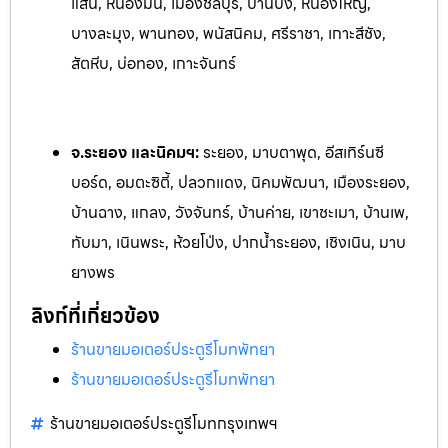
แสน, หนองมน, เมืองชลบุรี, บ้านบึง, หนองใหญ่,
บางละมุง, พานทอง, พนัสนิคม, ศรีราชา, เกาะสีชัง,
สัตหีบ, บ่อทอง, เกาะจันทร์
จ.ระยอง และนิคมฯ:
ระยอง, มาบตาพุด, อีสเทิร์นซี
บอร์ด, อมตะซิตี้, ปลวกแดง, นิคมพัฒนา, เมืองระยอง,
บ้านฉาง, แกลง, ว
ังจันทร์, บ้านค่าย, เขาชะเมา, บ้านเพ,
ทับมา, เนินพระ, ห้วยโป
่ง, ปากน้ำระยอง, เชิงเนิน, มาบ
ยางพร
ลิงก์ที่เกี่ยวข้อง
ร้านขายมอเตอร์ประตูรีโมทพัทยา
ร้านขายมอเตอร์ประตูรีโมทพัทยา
ร้านขายมอเตอร์ประตูรีโมทกรุงเทพฯ