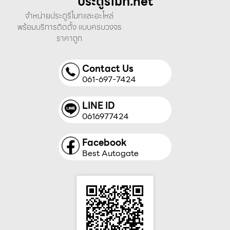
ประตูรีโมท.net
จำหน่ายประตูรีโมทและอะไหล่
พร้อมบริการติดตั้ง แบบครบวงจร
ราคาถูก
Contact Us
061-697-7424
LINE ID
0616977424
Facebook
Best Autogate