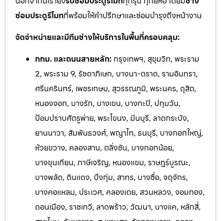
นอกจากนี้เรายัง
รับซ่อมประตูรีโมท
ทุกรุ่น ทุกยี่ห้อ โดยมี
ช่าง
ซ่อมประตูรีโมท
ที่พร้อมให้คำปรึกษาและซ่อมบำรุงถึงหน้างาน
จัดจำหน่ายและมีทีมช่างให้บริการในพื้นที่ครอบคลุม:
กทม. และถนนสายหลัก:
กรุงเทพฯ, สุขุมวิท, พระราม
2, พระราม 9, รัชดาภิเษก, บางนา-ตราด, รามอินทรา,
ศรีนครินทร์, เพชรเกษม, สุวรรณภูมิ, พระนคร, ดุสิต,
หนองจอก, บางรัก, บางเขน, บางกะปิ, ปทุมวัน,
ป้อมปราบศัตรูพ่าย, พระโขนง, มีนบุรี, ลาดกระบัง,
ยานนาวา, สัมพันธวงศ์, พญาไท, ธนบุรี, บางกอกใหญ่,
ห้วยขวาง, คลองสาน, ตลิ่งชัน, บางกอกน้อย,
บางขุนเทียน, ภาษีเจริญ, หนองแขม, ราษฎร์บูรณะ,
บางพลัด, ดินแดง, บึงกุ่ม, สาทร, บางซื่อ, จตุจักร,
บางคอแหลม, ประเวศ, คลองเตย, สวนหลวง, จอมทอง,
ดอนเมือง, ราชเทวี, ลาดพร้าว, วัฒนา, บางแค, หลักสี่,