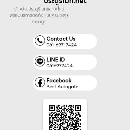
ประตูรีโมท.net
จำหน่ายประตูรีโมทและอะไหล่
พร้อมบริการติดตั้ง แบบครบวงจร
ราคาถูก
Contact Us
061-697-7424
LINE ID
0616977424
Facebook
Best Autogate