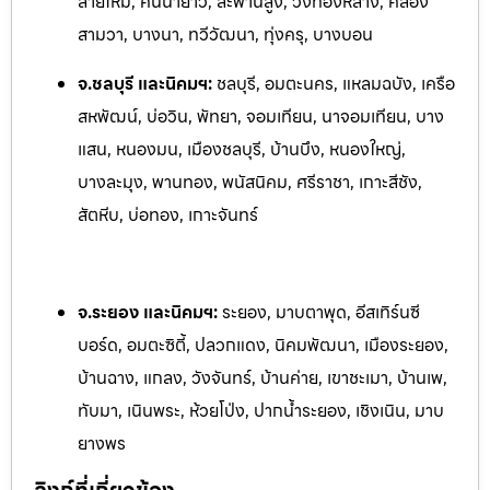
สายไหม, คันนายาว, สะพานสูง, วังทองหลาง, คลอง
สามวา, บางนา, ทวีวัฒนา, ทุ่งครุ, บางบอน
จ.ชลบุรี และนิคมฯ:
ชลบุรี, อมตะนคร, แหลมฉบัง, เครือ
สหพัฒน์, บ่อวิน, พัทยา, จอมเทียน, นาจอ
มเทียน, บาง
แสน, หนองมน, เมืองชลบุรี, บ้านบึง, หนองใหญ่,
บางละมุง, พานทอง, พนัสนิคม, ศรีราชา, เกาะสีชัง,
สัตหีบ, บ่อทอง, เกาะจันทร์
จ.ระยอง และนิคมฯ:
ระยอง, มาบตาพุด, อีสเทิร์นซี
บอร์ด, อมตะซิตี้, ปลวกแดง, นิคมพัฒนา, เมืองระยอง,
บ้านฉาง, แกลง, ว
ังจันทร์, บ้านค่าย, เขาชะเมา, บ้านเพ,
ทับมา, เนินพระ, ห้วยโป
่ง, ปากน้ำระยอง, เชิงเนิน, มาบ
ยางพร