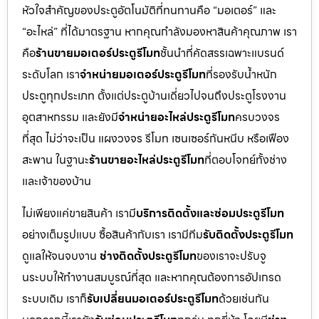
หัวใจสำคัญของประตูอัตโนมัติที่ทนทานคือ “มอเตอร์” และ
“อะไหล่” ที่ได้มาตรฐาน หากคุณกำลังมองหาสินค้าคุณภาพ เรา
คือ
ร้านขายมอเตอร์ประตูรีโมท
ชั้นนำที่คัดสรรเฉพาะแบรนด์
ระดับโลก เรา
จำหน่ายมอเตอร์ประตูรีโมท
ที่รองรับน้ำหนัก
ประตูทุกประเภท ตั้งแต่ประตูบ้านเดี่ยวไปจนถึงประตูโรงงาน
อุตสาหกรรม และยังมี
จำหน่ายอะไหล่ประตูรีโมท
ครบวงจร
ที่สุด ไม่ว่าจะเป็น แผงวงจร รีโมท เซนเซอร์กันหนีบ หรือเฟือง
สะพาน ในฐานะ
ร้านขายอะไหล่ประตูรีโมท
ที่ตอบโจทย์ทั้งช่าง
และเจ้าของบ้าน
ไม่เพียงแค่ขายสินค้า เรามี
บริการติดตั้งและซ่อมประตูรีโมท
อย่างเต็มรูปแบบ ซื้อสินค้ากับเรา เรามีทีม
รับติดตั้งประตูรีโมท
ดูแลให้จนจบงาน
ช่างติดตั้งประตูรีโมท
ของเราจะปรับจู
นระบบให้ทำงานสมบูรณ์ที่สุด และหากคุณต้องการอัปเกรด
ระบบเดิม เราก็
รับเปลี่ยนมอเตอร์ประตูรีโมท
ด้วยเช่นกัน