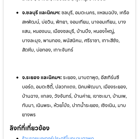
จ.ชลบุรี และนิคมฯ:
ชลบุรี, อมตะนคร, แหลมฉบัง, เครือ
สหพัฒน์, บ่อวิน, พัทยา, จอมเทียน, นาจอ
มเทียน, บาง
แสน, หนองมน, เมืองชลบุรี, บ้านบึง, หนองใหญ่,
บางละมุง, พานทอง, พนัสนิคม, ศรีราชา, เกาะสีชัง,
สัตหีบ, บ่อทอง, เกาะจันทร์
จ.ระยอง และนิคมฯ:
ระยอง, มาบตาพุด, อีสเทิร์นซี
บอร์ด, อมตะซิตี้, ปลวกแดง, นิคมพัฒนา, เมืองระยอง,
บ้านฉาง, แกลง, ว
ังจันทร์, บ้านค่าย, เขาชะเมา, บ้านเพ,
ทับมา, เนินพระ, ห้วยโป
่ง, ปากน้ำระยอง, เชิงเนิน, มาบ
ยางพร
ลิงก์ที่เกี่ยวข้อง
ร้านขายมอเตอร์ประตูรีโมทมาบตาพุด