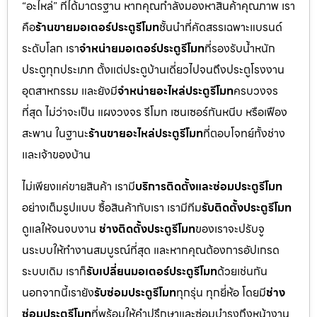
“อะไหล่” ที่ได้มาตรฐาน หากคุณกำลังมองหาสินค้าคุณภาพ เรา
คือ
ร้านขายมอเตอร์ประตูรีโมท
ชั้นนำที่คัดสรรเฉพาะแบรนด์
ระดับโลก เรา
จำหน่ายมอเตอร์ประตูรีโมท
ที่รองรับน้ำหนัก
ประตูทุกประเภท ตั้งแต่ประตูบ้านเดี่ยวไปจนถึงประตูโรงงาน
อุตสาหกรรม และยังมี
จำหน่ายอะไหล่ประตูรีโมท
ครบวงจร
ที่สุด ไม่ว่าจะเป็น แผงวงจร รีโมท เซนเซอร์กันหนีบ หรือเฟือง
สะพาน ในฐานะ
ร้านขายอะไหล่ประตูรีโมท
ที่ตอบโจทย์ทั้งช่าง
และเจ้าของบ้าน
ไม่เพียงแค่ขายสินค้า เรามี
บริการติดตั้งและซ่อมประตูรีโมท
อย่างเต็มรูปแบบ ซื้อสินค้ากับเรา เรามีทีม
รับติดตั้งประตูรีโมท
ดูแลให้จนจบงาน
ช่างติดตั้งประตูรีโมท
ของเราจะปรับจู
นระบบให้ทำงานสมบูรณ์ที่สุด และหากคุณต้องการอัปเกรด
ระบบเดิม เราก็
รับเปลี่ยนมอเตอร์ประตูรีโมท
ด้วยเช่นกัน
นอกจากนี้เรายัง
รับซ่อมประตูรีโมท
ทุกรุ่น ทุกยี่ห้อ โดยมี
ช่าง
ซ่อมประตูรีโมท
ที่พร้อมให้คำปรึกษาและซ่อมบำรุงถึงหน้างาน