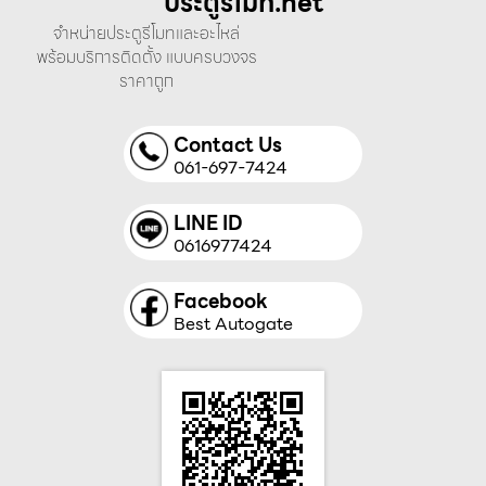
ประตูรีโมท.net
จำหน่ายประตูรีโมทและอะไหล่
พร้อมบริการติดตั้ง แบบครบวงจร
ราคาถูก
Contact Us
061-697-7424
LINE ID
0616977424
Facebook
Best Autogate