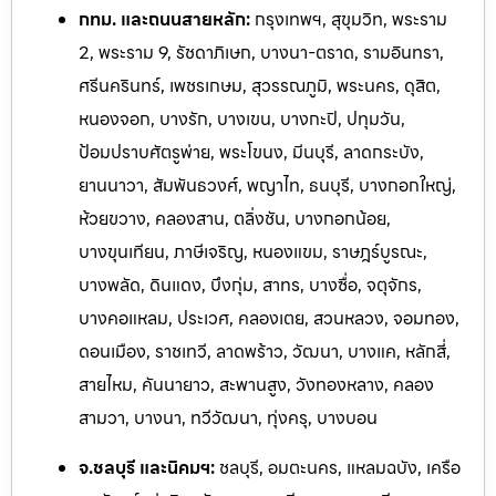
กทม. และถนนสายหลัก:
กรุงเทพฯ, สุขุมวิท, พระราม
2, พระราม 9, รัชดาภิเษก, บางนา-ตราด, รามอินทรา,
ศรีนครินทร์, เพชรเกษม, สุวรรณภูมิ, พระนคร, ดุสิต,
หนองจอก, บางรัก, บางเขน, บางกะปิ, ปทุมวัน,
ป้อมปราบศัตรูพ่าย, พระโขนง, มีนบุรี, ลาดกระบัง,
ยานนาวา, สัมพันธวงศ์, พญาไท, ธนบุรี, บางกอกใหญ่,
ห้วยขวาง, คลองสาน, ตลิ่งชัน, บางกอกน้อย,
บางขุนเทียน, ภาษีเจริญ, หนองแขม, ราษฎร์บูรณะ,
บางพลัด, ดินแดง, บึงกุ่ม, สาทร, บางซื่อ, จตุจักร,
บางคอแหลม, ประเวศ, คลองเตย, สวนหลวง, จอมทอง,
ดอนเมือง, ราชเทวี, ลาดพร้าว, วัฒนา, บางแค, หลักสี่,
สายไหม, คันนายาว, สะพานสูง, วังทองหลาง, คลอง
สามวา, บางนา, ทวีวัฒนา, ทุ่งครุ, บางบอน
จ.ชลบุรี และนิคมฯ:
ชลบุรี, อมตะนคร, แหลมฉบัง, เครือ