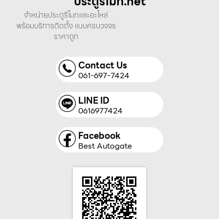
ประตูรีโมท.net
จำหน่ายประตูรีโมทและอะไหล่
พร้อมบริการติดตั้ง แบบครบวงจร
ราคาถูก
Contact Us
061-697-7424
LINE ID
0616977424
Facebook
Best Autogate