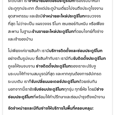
ระดับโลก เรา
จำหน่ายมอเตอร์ประตูรีโมท
ที่รองรับน้ำหนัก
ประตูทุกประเภท ตั้งแต่ประตูบ้านเดี่ยวไปจนถึงประตูโรงงาน
อุตสาหกรรม และยังมี
จำหน่ายอะไหล่ประตูรีโมท
ครบวงจร
ที่สุด ไม่ว่าจะเป็น แผงวงจร รีโมท เซนเซอร์กันหนีบ หรือเฟือง
สะพาน ในฐานะ
ร้านขายอะไหล่ประตูรีโมท
ที่ตอบโจทย์ทั้งช่าง
และเจ้าของบ้าน
ไม่เพียงแค่ขายสินค้า เรามี
บริการติดตั้งและซ่อมประตูรีโมท
อย่างเต็มรูปแบบ ซื้อสินค้ากับเรา เรามีทีม
รับติดตั้งประตูรีโมท
ดูแลให้จนจบงาน
ช่างติดตั้งประตูรีโมท
ของเราจะปรับจู
นระบบให้ทำงานสมบูรณ์ที่สุด และหากคุณต้องการอัปเกรด
ระบบเดิม เราก็
รับเปลี่ยนมอเตอร์ประตูรีโมท
ด้วยเช่นกัน
นอกจากนี้เรายัง
รับซ่อมประตูรีโมท
ทุกรุ่น ทุกยี่ห้อ โดยมี
ช่าง
ซ่อมประตูรีโมท
ที่พร้อมให้คำปรึกษาและซ่อมบำรุงถึงหน้างาน
จัดจำหน่ายและมีทีมช่างให้บริการในพื้นที่ครอบคลุม: