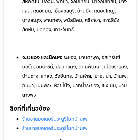
สหพัฒน์, บ่อวิน, พัทยา, จอมเทียน, นาจอ
มเทียน, บาง
แสน, หนองมน, เมืองชลบุรี, บ้านบึง, หนองใหญ่,
บางละมุง, พานทอง, พนัสนิคม, ศรีราชา, เกาะสีชัง,
สัตหีบ, บ่อทอง, เกาะจันทร์
จ.ระยอง และนิคมฯ:
ระยอง, มาบตาพุด, อีสเทิร์นซี
บอร์ด, อมตะซิตี้, ปลวกแดง, นิคมพัฒนา, เมืองระยอง,
บ้านฉาง, แกลง, ว
ังจันทร์, บ้านค่าย, เขาชะเมา, บ้านเพ,
ทับมา, เนินพระ, ห้วยโป
่ง, ปากน้ำระยอง, เชิงเนิน, มาบ
ยางพร
ลิงก์ที่เกี่ยวข้อง
ร้านขายมอเตอร์ประตูรีโมทบ้านเพ
ร้านขายมอเตอร์ประตูรีโมทบ้านเพ