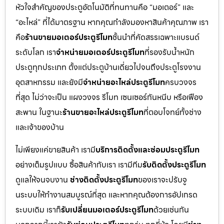
หัวใจสำคัญของประตูอัตโนมัติที่ทนทานคือ “มอเตอร์” และ
“อะไหล่” ที่ได้มาตรฐาน หากคุณกำลังมองหาสินค้าคุณภาพ เรา
คือ
ร้านขายมอเตอร์ประตูรีโมท
ชั้นนำที่คัดสรรเฉพาะแบรนด์
ระดับโลก เรา
จำหน่ายมอเตอร์ประตูรีโมท
ที่รองรับน้ำหนัก
ประตูทุกประเภท ตั้งแต่ประตูบ้านเดี่ยวไปจนถึงประตูโรงงาน
อุตสาหกรรม และยังมี
จำหน่ายอะไหล่ประตูรีโมท
ครบวงจร
ที่สุด ไม่ว่าจะเป็น แผงวงจร รีโมท เซนเซอร์กันหนีบ หรือเฟือง
สะพาน ในฐานะ
ร้านขายอะไหล่ประตูรีโมท
ที่ตอบโจทย์ทั้งช่าง
และเจ้าของบ้าน
ไม่เพียงแค่ขายสินค้า เรามี
บริการติดตั้งและซ่อมประตูรีโมท
อย่างเต็มรูปแบบ ซื้อสินค้ากับเรา เรามีทีม
รับติดตั้งประตูรีโมท
ดูแลให้จนจบงาน
ช่างติดตั้งประตูรีโมท
ของเราจะปรับจู
นระบบให้ทำงานสมบูรณ์ที่สุด และหากคุณต้องการอัปเกรด
ระบบเดิม เราก็
รับเปลี่ยนมอเตอร์ประตูรีโมท
ด้วยเช่นกัน