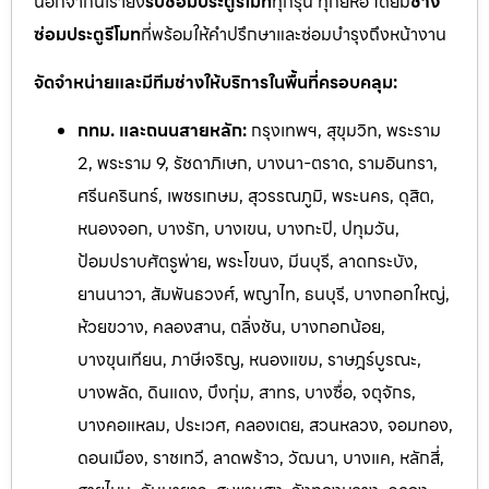
นอกจากนี้เรายัง
รับซ่อมประตูรีโมท
ทุกรุ่น ทุกยี่ห้อ โดยมี
ช่าง
ซ่อมประตูรีโมท
ที่พร้อมให้คำปรึกษาและซ่อมบำรุงถึงหน้างาน
จัดจำหน่ายและมีทีมช่างให้บริการในพื้นที่ครอบคลุม:
กทม. และถนนสายหลัก:
กรุงเทพฯ, สุขุมวิท, พระราม
2, พระราม 9, รัชดาภิเษก, บางนา-ตราด, รามอินทรา,
ศรีนครินทร์, เพชรเกษม, สุวรรณภูมิ, พระนคร, ดุสิต,
หนองจอก, บางรัก, บางเขน, บางกะปิ, ปทุมวัน,
ป้อมปราบศัตรูพ่าย, พระโขนง, มีนบุรี, ลาดกระบัง,
ยานนาวา, สัมพันธวงศ์, พญาไท, ธนบุรี, บางกอกใหญ่,
ห้วยขวาง, คลองสาน, ตลิ่งชัน, บางกอกน้อย,
บางขุนเทียน, ภาษีเจริญ, หนองแขม, ราษฎร์บูรณะ,
บางพลัด, ดินแดง, บึงกุ่ม, สาทร, บางซื่อ, จตุจักร,
บางคอแหลม, ประเวศ, คลองเตย, สวนหลวง, จอมทอง,
ดอนเมือง, ราชเทวี, ลาดพร้าว, วัฒนา, บางแค, หลักสี่,