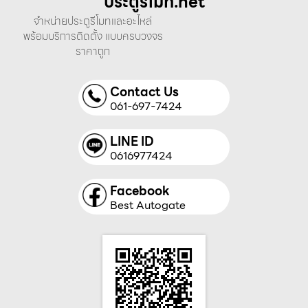
ประตูรีโมท.net
จำหน่ายประตูรีโมทและอะไหล่
พร้อมบริการติดตั้ง แบบครบวงจร
ราคาถูก
Contact Us
061-697-7424
LINE ID
0616977424
Facebook
Best Autogate