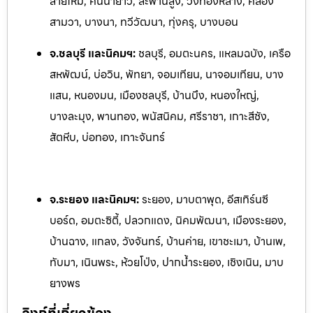
สายไหม, คันนายาว, สะพานสูง, วังทองหลาง, คลอง
สามวา, บางนา, ทวีวัฒนา, ทุ่งครุ, บางบอน
จ.ชลบุรี และนิคมฯ:
ชลบุรี, อมตะนคร, แหลมฉบัง, เครือ
สหพัฒน์, บ่อวิน, พัทยา, จอมเทียน, นาจอ
มเทียน, บาง
แสน, หนองมน, เมืองชลบุรี, บ้านบึง, หนองใหญ่,
บางละมุง, พานทอง, พนัสนิคม, ศรีราชา, เกาะสีชัง,
สัตหีบ, บ่อทอง, เกาะจันทร์
จ.ระยอง และนิคมฯ:
ระยอง, มาบตาพุด, อีสเทิร์นซี
บอร์ด, อมตะซิตี้, ปลวกแดง, นิคมพัฒนา, เมืองระยอง,
บ้านฉาง, แกลง, ว
ังจันทร์, บ้านค่าย, เขาชะเมา, บ้านเพ,
ทับมา, เนินพระ, ห้วยโป
่ง, ปากน้ำระยอง, เชิงเนิน, มาบ
ยางพร