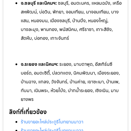
จ.ชลบุรี และนิคมฯ:
ชลบุรี, อมตะนคร, แหลมฉบัง, เครือ
สหพัฒน์, บ่อวิน, พัทยา, จอมเทียน, นาจอ
มเทียน, บาง
แสน, หนองมน, เมืองชลบุรี, บ้านบึง, หนองใหญ่,
บางละมุง, พานทอง, พนัสนิคม, ศรีราชา, เกาะสีชัง,
สัตหีบ, บ่อทอง, เกาะจันทร์
จ.ระยอง และนิคมฯ:
ระยอง, มาบตาพุด, อีสเทิร์นซี
บอร์ด, อมตะซิตี้, ปลวกแดง, นิคมพัฒนา, เมืองระยอง,
บ้านฉาง, แกลง, ว
ังจันทร์, บ้านค่าย, เขาชะเมา, บ้านเพ,
ทับมา, เนินพระ, ห้วยโป
่ง, ปากน้ำระยอง, เชิงเนิน, มาบ
ยางพร
ลิงก์ที่เกี่ยวข้อง
ร้านขายอะไหล่ประตูรีโมทยานนาวา
ร้านขายอะไหล่ประตูรีโมทยานนาวา