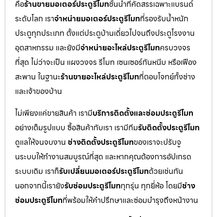
คือ
ร้านขายมอเตอร์ประตูรีโมท
ชั้นนำที่คัดสรรเฉพาะแบรนด์
ระดับโลก เรา
จำหน่ายมอเตอร์ประตูรีโมท
ที่รองรับน้ำหนัก
ประตูทุกประเภท ตั้งแต่ประตูบ้านเดี่ยวไปจนถึงประตูโรงงาน
อุตสาหกรรม และยังมี
จำหน่ายอะไหล่ประตูรีโมท
ครบวงจร
ที่สุด ไม่ว่าจะเป็น แผงวงจร รีโมท เซนเซอร์กันหนีบ หรือเฟือง
สะพาน ในฐานะ
ร้านขายอะไหล่ประตูรีโมท
ที่ตอบโจทย์ทั้งช่าง
และเจ้าของบ้าน
ไม่เพียงแค่ขายสินค้า เรามี
บริการติดตั้งและซ่อมประตูรีโมท
อย่างเต็มรูปแบบ ซื้อสินค้ากับเรา เรามีทีม
รับติดตั้งประตูรีโมท
ดูแลให้จนจบงาน
ช่างติดตั้งประตูรีโมท
ของเราจะปรับจู
นระบบให้ทำงานสมบูรณ์ที่สุด และหากคุณต้องการอัปเกรด
ระบบเดิม เราก็
รับเปลี่ยนมอเตอร์ประตูรีโมท
ด้วยเช่นกัน
นอกจากนี้เรายัง
รับซ่อมประตูรีโมท
ทุกรุ่น ทุกยี่ห้อ โดยมี
ช่าง
ซ่อมประตูรีโมท
ที่พร้อมให้คำปรึกษาและซ่อมบำรุงถึงหน้างาน