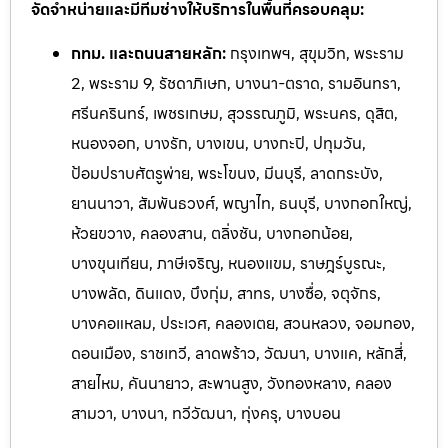
จัดจำหน่ายและมีทีมช่างให้บริการในพื้นที่ครอบคลุม:
กทม. และถนนสายหลัก:
กรุงเทพฯ, สุขุมวิท, พระราม
2, พระราม 9, รัชดาภิเษก, บางนา-ตราด, รามอินทรา,
ศรีนครินทร์, เพชรเกษม, สุวรรณภูมิ, พระนคร, ดุสิต,
หนองจอก, บางรัก, บางเขน, บางกะปิ, ปทุมวัน,
ป้อมปราบศัตรูพ่าย, พระโขนง, มีนบุรี, ลาดกระบัง,
ยานนาวา, สัมพันธวงศ์, พญาไท, ธนบุรี, บางกอกใหญ่,
ห้วยขวาง, คลองสาน, ตลิ่งชัน, บางกอกน้อย,
บางขุนเทียน, ภาษีเจริญ, หนองแขม, ราษฎร์บูรณะ,
บางพลัด, ดินแดง, บึงกุ่ม, สาทร, บางซื่อ, จตุจักร,
บางคอแหลม, ประเวศ, คลองเตย, สวนหลวง, จอมทอง,
ดอนเมือง, ราชเทวี, ลาดพร้าว, วัฒนา, บางแค, หลักสี่,
สายไหม, คันนายาว, สะพานสูง, วังทองหลาง, คลอง
สามวา, บางนา, ทวีวัฒนา, ทุ่งครุ, บางบอน