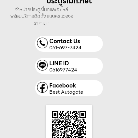
ประตูรีโมท.net
จำหน่ายประตูรีโมทและอะไหล่
พร้อมบริการติดตั้ง แบบครบวงจร
ราคาถูก
Contact Us
061-697-7424
LINE ID
0616977424
Facebook
Best Autogate