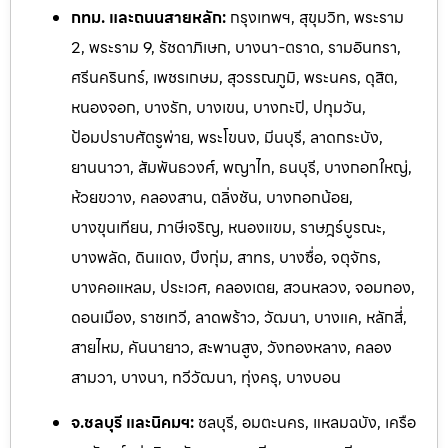
กทม. และถนนสายหลัก:
กรุงเทพฯ, สุขุมวิท, พระราม
2, พระราม 9, รัชดาภิเษก, บางนา-ตราด, รามอินทรา,
ศรีนครินทร์, เพชรเกษม, สุวรรณภูมิ, พระนคร, ดุสิต,
หนองจอก, บางรัก, บางเขน, บางกะปิ, ปทุมวัน,
ป้อมปราบศัตรูพ่าย, พระโขนง, มีนบุรี, ลาดกระบัง,
ยานนาวา, สัมพันธวงศ์, พญาไท, ธนบุรี, บางกอกใหญ่,
ห้วยขวาง, คลองสาน, ตลิ่งชัน, บางกอกน้อย,
บางขุนเทียน, ภาษีเจริญ, หนองแขม, ราษฎร์บูรณะ,
บางพลัด, ดินแดง, บึงกุ่ม, สาทร, บางซื่อ, จตุจักร,
บางคอแหลม, ประเวศ, คลองเตย, สวนหลวง, จอมทอง,
ดอนเมือง, ราชเทวี, ลาดพร้าว, วัฒนา, บางแค, หลักสี่,
สายไหม, คันนายาว, สะพานสูง, วังทองหลาง, คลอง
สามวา, บางนา, ทวีวัฒนา, ทุ่งครุ, บางบอน
จ.ชลบุรี และนิคมฯ:
ชลบุรี, อมตะนคร, แหลมฉบัง, เครือ