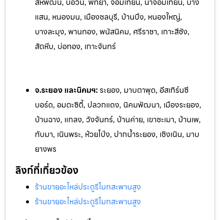
สหพัฒน์, บ่อวิน, พัทยา, จอมเทียน, นาจอ
มเทียน, บาง
แสน, หนองมน, เมืองชลบุรี, บ้านบึง, หนองใหญ่,
บางละมุง, พานทอง, พนัสนิคม, ศรีราชา, เกาะสีชัง,
สัตหีบ, บ่อทอง, เกาะจันทร์
จ.ระยอง และนิคมฯ:
ระยอง, มาบตาพุด, อีสเทิร์นซี
บอร์ด, อมตะซิตี้, ปลวกแดง, นิคมพัฒนา, เมืองระยอง,
บ้านฉาง, แกลง, ว
ังจันทร์, บ้านค่าย, เขาชะเมา, บ้านเพ,
ทับมา, เนินพระ, ห้วยโป
่ง, ปากน้ำระยอง, เชิงเนิน, มาบ
ยางพร
ลิงก์ที่เกี่ยวข้อง
ร้านขายอะไหล่ประตูรีโมทสะพานสูง
ร้านขายอะไหล่ประตูรีโมทสะพานสูง