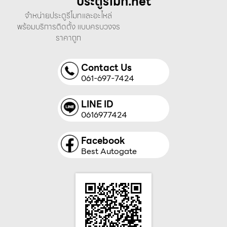
ประตูรีโมท.net
จำหน่ายประตูรีโมทและอะไหล่
พร้อมบริการติดตั้ง แบบครบวงจร
ราคาถูก
Contact Us
061-697-7424
LINE ID
0616977424
Facebook
Best Autogate