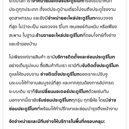
ระดับโลก เรา
จำหน่ายมอเตอร์ประตูรีโมท
ที่รองรับน้ำหนัก
ประตูทุกประเภท ตั้งแต่ประตูบ้านเดี่ยวไปจนถึงประตูโรงงาน
อุตสาหกรรม และยังมี
จำหน่ายอะไหล่ประตูรีโมท
ครบวงจร
ที่สุด ไม่ว่าจะเป็น แผงวงจร รีโมท เซนเซอร์กันหนีบ หรือเฟือง
สะพาน ในฐานะ
ร้านขายอะไหล่ประตูรีโมท
ที่ตอบโจทย์ทั้งช่าง
และเจ้าของบ้าน
ไม่เพียงแค่ขายสินค้า เรามี
บริการติดตั้งและซ่อมประตูรีโมท
อย่างเต็มรูปแบบ ซื้อสินค้ากับเรา เรามีทีม
รับติดตั้งประตูรีโมท
ดูแลให้จนจบงาน
ช่างติดตั้งประตูรีโมท
ของเราจะปรับจู
นระบบให้ทำงานสมบูรณ์ที่สุด และหากคุณต้องการอัปเกรด
ระบบเดิม เราก็
รับเปลี่ยนมอเตอร์ประตูรีโมท
ด้วยเช่นกัน
นอกจากนี้เรายัง
รับซ่อมประตูรีโมท
ทุกรุ่น ทุกยี่ห้อ โดยมี
ช่าง
ซ่อมประตูรีโมท
ที่พร้อมให้คำปรึกษาและซ่อมบำรุงถึงหน้างาน
จัดจำหน่ายและมีทีมช่างให้บริการในพื้นที่ครอบคลุม: