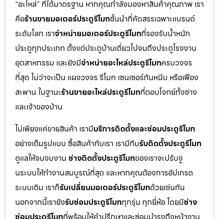
“อะไหล่” ที่ได้มาตรฐาน หากคุณกำลังมองหาสินค้าคุณภาพ เรา
คือ
ร้านขายมอเตอร์ประตูรีโมท
ชั้นนำที่คัดสรรเฉพาะแบรนด์
ระดับโลก เรา
จำหน่ายมอเตอร์ประตูรีโมท
ที่รองรับน้ำหนัก
ประตูทุกประเภท ตั้งแต่ประตูบ้านเดี่ยวไปจนถึงประตูโรงงาน
อุตสาหกรรม และยังมี
จำหน่ายอะไหล่ประตูรีโมท
ครบวงจร
ที่สุด ไม่ว่าจะเป็น แผงวงจร รีโมท เซนเซอร์กันหนีบ หรือเฟือง
สะพาน ในฐานะ
ร้านขายอะไหล่ประตูรีโมท
ที่ตอบโจทย์ทั้งช่าง
และเจ้าของบ้าน
ไม่เพียงแค่ขายสินค้า เรามี
บริการติดตั้งและซ่อมประตูรีโมท
อย่างเต็มรูปแบบ ซื้อสินค้ากับเรา เรามีทีม
รับติดตั้งประตูรีโมท
ดูแลให้จนจบงาน
ช่างติดตั้งประตูรีโมท
ของเราจะปรับจู
นระบบให้ทำงานสมบูรณ์ที่สุด และหากคุณต้องการอัปเกรด
ระบบเดิม เราก็
รับเปลี่ยนมอเตอร์ประตูรีโมท
ด้วยเช่นกัน
นอกจากนี้เรายัง
รับซ่อมประตูรีโมท
ทุกรุ่น ทุกยี่ห้อ โดยมี
ช่าง
ซ่อมประตูรีโมท
ที่พร้อมให้คำปรึกษาและซ่อมบำรุงถึงหน้างาน