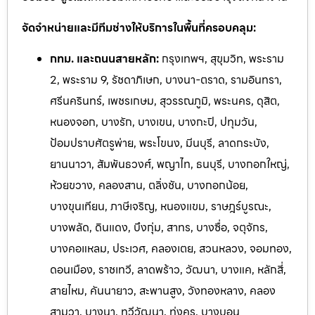
จัดจำหน่ายและมีทีมช่างให้บริการในพื้นที่ครอบคลุม:
กทม. และถนนสายหลัก:
กรุงเทพฯ, สุขุมวิท, พระราม
2, พระราม 9, รัชดาภิเษก, บางนา-ตราด, รามอินทรา,
ศรีนครินทร์, เพชรเกษม, สุวรรณภูมิ, พระนคร, ดุสิต,
หนองจอก, บางรัก, บางเขน, บางกะปิ, ปทุมวัน,
ป้อมปราบศัตรูพ่าย, พระโขนง, มีนบุรี, ลาดกระบัง,
ยานนาวา, สัมพันธวงศ์, พญาไท, ธนบุรี, บางกอกใหญ่,
ห้วยขวาง, คลองสาน, ตลิ่งชัน, บางกอกน้อย,
บางขุนเทียน, ภาษีเจริญ, หนองแขม, ราษฎร์บูรณะ,
บางพลัด, ดินแดง, บึงกุ่ม, สาทร, บางซื่อ, จตุจักร,
บางคอแหลม, ประเวศ, คลองเตย, สวนหลวง, จอมทอง,
ดอนเมือง, ราชเทวี, ลาดพร้าว, วัฒนา, บางแค, หลักสี่,
สายไหม, คันนายาว, สะพานสูง, วังทองหลาง, คลอง
สามวา, บางนา, ทวีวัฒนา, ทุ่งครุ, บางบอน