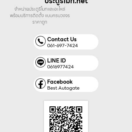
ประตูรีโมท.net
จำหน่ายประตูรีโมทและอะไหล่
พร้อมบริการติดตั้ง แบบครบวงจร
ราคาถูก
Contact Us
061-697-7424
LINE ID
0616977424
Facebook
Best Autogate