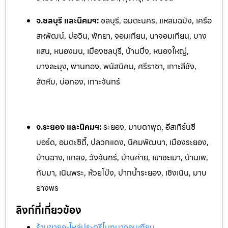
จ.ชลบุรี และนิคมฯ:
ชลบุรี, อมตะนคร, แหลมฉบัง, เครือ
สหพัฒน์, บ่อวิน, พัทยา, จอมเทียน, นาจอ
มเทียน, บาง
แสน, หนองมน, เมืองชลบุรี, บ้านบึง, หนองใหญ่,
บางละมุง, พานทอง, พนัสนิคม, ศรีราชา, เกาะสีชัง,
สัตหีบ, บ่อทอง, เกาะจันทร์
จ.ระยอง และนิคมฯ:
ระยอง, มาบตาพุด, อีสเทิร์นซี
บอร์ด, อมตะซิตี้, ปลวกแดง, นิคมพัฒนา, เมืองระยอง,
บ้านฉาง, แกลง, ว
ังจันทร์, บ้านค่าย, เขาชะเมา, บ้านเพ,
ทับมา, เนินพระ, ห้วยโป
่ง, ปากน้ำระยอง, เชิงเนิน, มาบ
ยางพร
ลิงก์ที่เกี่ยวข้อง
ร้านขายอะไหล่ประตูรีโมทนาจอมเทียน