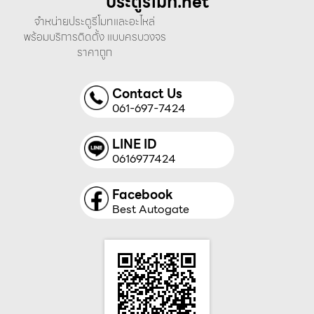
ประตูรีโมท.net
จำหน่ายประตูรีโมทและอะไหล่
พร้อมบริการติดตั้ง แบบครบวงจร
ราคาถูก
Contact Us
061-697-7424
LINE ID
0616977424
Facebook
Best Autogate