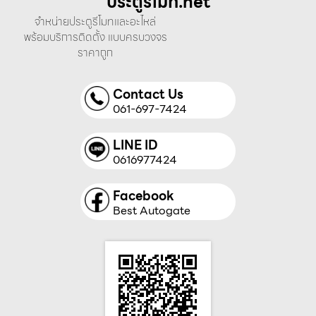
ประตูรีโมท.net
จำหน่ายประตูรีโมทและอะไหล่
พร้อมบริการติดตั้ง แบบครบวงจร
ราคาถูก
Contact Us
061-697-7424
LINE ID
0616977424
Facebook
Best Autogate