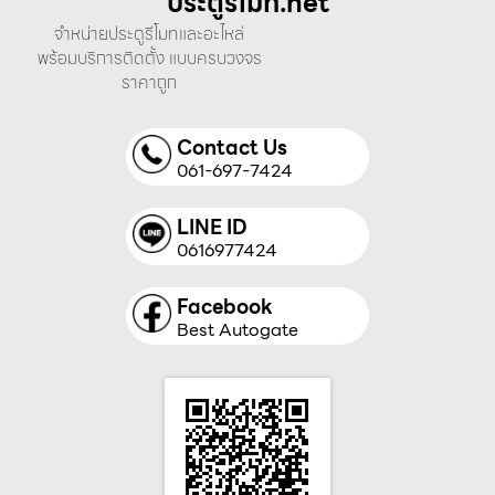
ประตูรีโมท.net
จำหน่ายประตูรีโมทและอะไหล่
พร้อมบริการติดตั้ง แบบครบวงจร
ราคาถูก
Contact Us
061-697-7424
LINE ID
0616977424
Facebook
Best Autogate